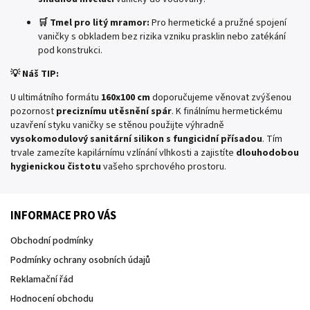
🛒 Tmel pro litý mramor:
Pro hermetické a pružné spojení
vaničky s obkladem bez rizika vzniku prasklin nebo zatékání
pod konstrukci.
💡 Náš TIP:
U ultimátního formátu
160x100 cm
doporučujeme věnovat zvýšenou
pozornost
preciznímu utěsnění spár
. K finálnímu hermetickému
uzavření styku vaničky se stěnou použijte výhradně
vysokomodulový sanitární silikon s fungicidní přísadou
. Tím
trvale zamezíte kapilárnímu vzlínání vlhkosti a zajistíte
dlouhodobou
hygienickou čistotu
vašeho sprchového prostoru.
INFORMACE PRO VÁS
Obchodní podmínky
Podmínky ochrany osobních údajů
Reklamační řád
Hodnocení obchodu