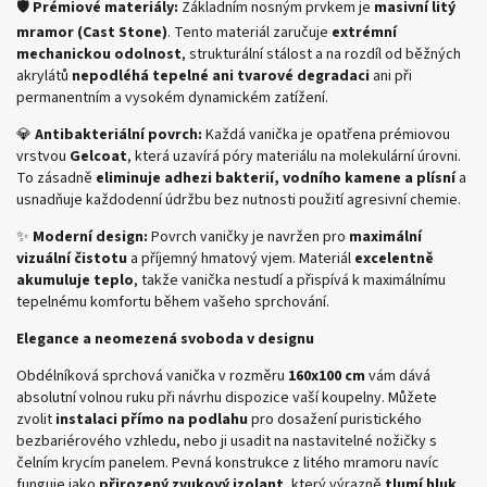
🛡️
Prémiové materiály:
Základním nosným prvkem je
masivní litý
mramor (Cast Stone)
. Tento materiál zaručuje
extrémní
mechanickou odolnost
, strukturální stálost a na rozdíl od běžných
akrylátů
nepodléhá tepelné ani tvarové degradaci
ani při
permanentním a vysokém dynamickém zatížení.
💎
Antibakteriální povrch:
Každá vanička je opatřena prémiovou
vrstvou
Gelcoat
, která uzavírá póry materiálu na molekulární úrovni.
To zásadně
eliminuje adhezi bakterií, vodního kamene a plísní
a
usnadňuje každodenní údržbu bez nutnosti použití agresivní chemie.
✨
Moderní design:
Povrch vaničky je navržen pro
maximální
vizuální čistotu
a příjemný hmatový vjem. Materiál
excelentně
akumuluje teplo
, takže vanička nestudí a přispívá k maximálnímu
tepelnému komfortu během vašeho sprchování.
Elegance a neomezená svoboda v designu
Obdélníková sprchová vanička v rozměru
160x100 cm
vám dává
absolutní volnou ruku při návrhu dispozice vaší koupelny. Můžete
zvolit
instalaci přímo na podlahu
pro dosažení puristického
bezbariérového vzhledu, nebo ji usadit na nastavitelné nožičky s
čelním krycím panelem. Pevná konstrukce z litého mramoru navíc
funguje jako
přirozený zvukový izolant
, který výrazně
tlumí hluk