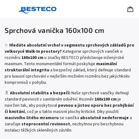
Sprchová vanička 160x100 cm
✨
Hledáte absolutní vrchol v segmentu sprchových základů pro
velkorysé Walk-In prostory?
Kategorie sprchových vaniček o
rozměru
160x100 cm
u značky BESTECO představuje inženýrské
maximum. Tento monumentální formát poskytuje
maximální
strukturální integritu
a bezpečný základ, který definuje standard
pro luxusní sprchování v nejširším možném rozměru bez jakýchkoliv
kompromisů v pohybu.
🚿
Absolutní stabilita a bezpečí:
Naše sprchové vaničky definují
standard pevnosti v sanitárním odvětví. Rozměr
160x100 cm
je
navržen tak, aby poskytoval
pevnou a jistou oporu bez prohýbání
či kmitání
, což je u takto masivní plochy kritické. Díky použití
masivního litého mramoru
se vanička
absolutně nedeformuje
a
zaručuje
stoprocentní rovinnost
, nezbytnou pro bezchybnou
instalaci těžkých skleněných zástěn.