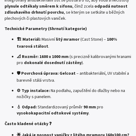
Integrovaný antibakteriální štít se postará o to, aby voda a nečistoty
plynule odtékaly směrem k sifonu
, čímž zcela
odpadá nutnost
zdlouhavého drhnutí povrchu
, se kterým se setkáte u běžných
plechových či plastových vaniček.
Technické Parametry (Shrnutí kategorie)
🏗️ Materiál:
Masivní
litý mramor
(Cast Stone) –
100%
tvarová stálost
.
📐 Rozměr:
1600 x 1000 mm
(s precizně kalibrovanými hranami
pro
dokonalé dosednutí zástěny
).
🛡️ Povrchová úprava:
Gelcoat
– antibakteriální, UV stabilní a
barevně stálá vrstva.
⚙️ Typ instalace:
Na podlahu, zapuštění do dlažby nebo na
nožičky s panelem.
💧 Odpad:
Standardizovaný průměr
90 mm
pro
vysokokapacitní odtokové systémy
.
Často kladené otázky ❓
🌟 Jaká je nosnost vaničky z litého mramoru 160x100 cm?