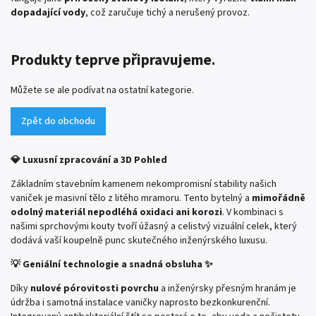
dopadající vody
, což zaručuje tichý a nerušený provoz.
Produkty teprve připravujeme.
Můžete se ale podívat na ostatní kategorie.
Zpět do obchodu
💎 Luxusní zpracování a 3D Pohled
Základním stavebním kamenem nekompromisní stability našich
vaniček je masivní tělo z litého mramoru. Tento bytelný a
mimořádně
odolný materiál nepodléhá oxidaci ani korozi
. V kombinaci s
našimi sprchovými kouty tvoří úžasný a celistvý vizuální celek, který
dodává vaší koupelně punc skutečného inženýrského luxusu.
💡 Geniální technologie a snadná obsluha ✨
Díky
nulové pórovitosti povrchu
a inženýrsky přesným hranám je
údržba i samotná instalace vaničky naprosto bezkonkurenční.