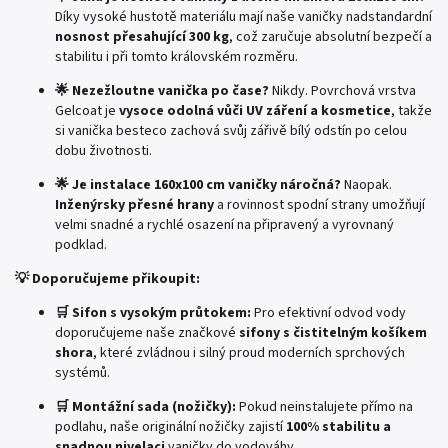
Díky vysoké hustotě materiálu mají naše vaničky nadstandardní
nosnost přesahující 300 kg
, což zaručuje absolutní bezpečí a
stabilitu i při tomto královském rozměru.
🌟 Nezežloutne vanička po čase?
Nikdy. Povrchová vrstva
Gelcoat je
vysoce odolná vůči UV záření a kosmetice
, takže
si vanička besteco zachová svůj zářivě bílý odstín po celou
dobu životnosti.
🌟 Je instalace 160x100 cm vaničky náročná?
Naopak.
Inženýrsky přesné hrany
a rovinnost spodní strany umožňují
velmi snadné a rychlé osazení na připravený a vyrovnaný
podklad.
💡 Doporučujeme přikoupit:
🛒 Sifon s vysokým průtokem:
Pro efektivní odvod vody
doporučujeme naše značkové
sifony s čistitelným košíkem
shora
, které zvládnou i silný proud moderních sprchových
systémů.
🛒 Montážní sada (nožičky):
Pokud neinstalujete přímo na
podlahu, naše originální nožičky zajistí
100% stabilitu a
snadnou nivelaci
vaničky do vodováhy.