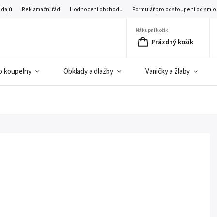
údajů
Reklamační řád
Hodnocení obchodu
Formulář pro odstoupení od smlo
Nákupní košík
Prázdný košík
o koupelny
Obklady a dlažby
Vaničky a žlaby