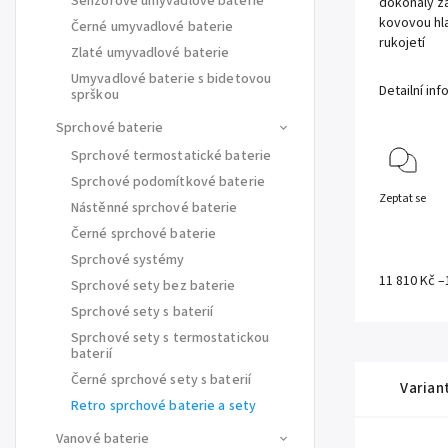
Senzorové umyvadlové baterie
dokonalý zá
kovovou hla
Černé umyvadlové baterie
rukojetí
Zlaté umyvadlové baterie
Umyvadlové baterie s bidetovou
Detailní in
sprškou
Sprchové baterie
Sprchové termostatické baterie
Sprchové podomítkové baterie
Zeptat se
Nástěnné sprchové baterie
Černé sprchové baterie
Sprchové systémy
11 810 Kč
–
Sprchové sety bez baterie
Sprchové sety s baterií
Sprchové sety s termostatickou
baterií
Černé sprchové sety s baterií
Varian
Retro sprchové baterie a sety
Vanové baterie