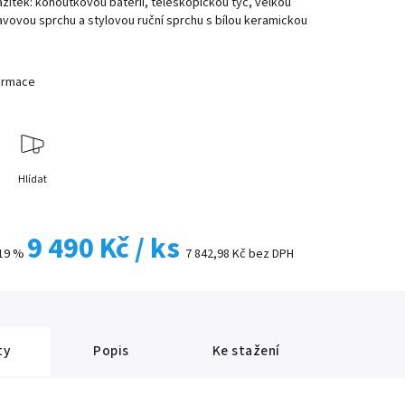
žitek: kohoutkovou baterii, teleskopickou tyč, velkou
vovou sprchu a stylovou ruční sprchu s bílou keramickou
formace
Hlídat
9 490 Kč
/ ks
19 %
7 842,98 Kč bez DPH
ty
Popis
Ke stažení