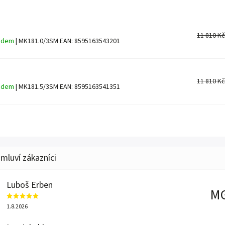
11 810 Kč
adem
| MK181.0/3SM
EAN:
8595163543201
11 810 Kč
adem
| MK181.5/3SM
EAN:
8595163541351
Luboš Erben
M
1.8.2026