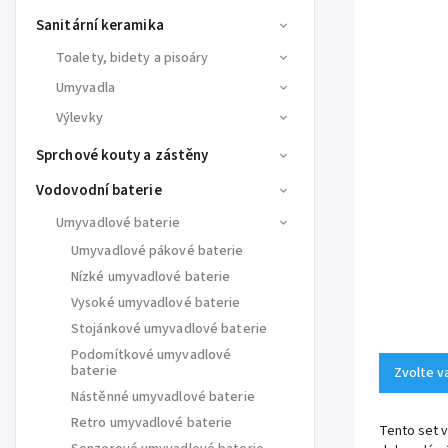
Sanitární keramika
Toalety, bidety a pisoáry
Umyvadla
Výlevky
Sprchové kouty a zástěny
Vodovodní baterie
Umyvadlové baterie
Umyvadlové pákové baterie
Nízké umyvadlové baterie
Vysoké umyvadlové baterie
Stojánkové umyvadlové baterie
Podomítkové umyvadlové
baterie
Zvolte v
Nástěnné umyvadlové baterie
Retro umyvadlové baterie
Tento set 