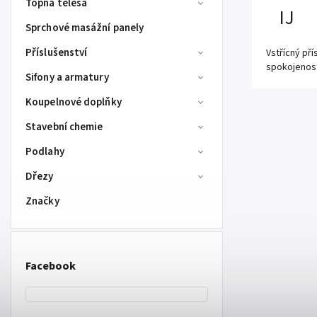
Topná tělesa
IJ
Sprchové masážní panely
Příslušenství
Vstřícný př
spokojenos
Sifony a armatury
Koupelnové doplňky
Stavební chemie
Podlahy
Dřezy
Značky
Facebook