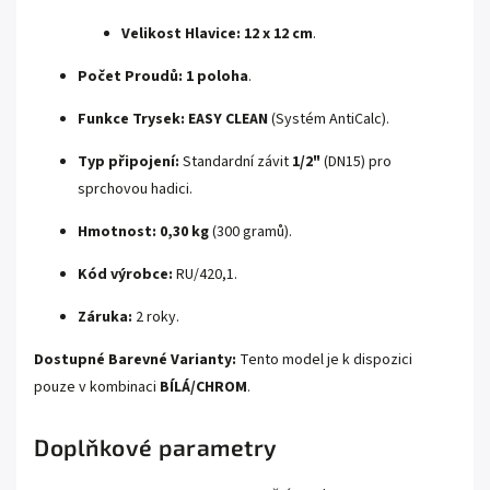
Velikost Hlavice:
12 x 12 cm
.
Počet Proudů:
1 poloha
.
Funkce Trysek:
EASY CLEAN
(Systém AntiCalc).
Typ připojení:
Standardní závit
1/2"
(DN15) pro
sprchovou hadici.
Hmotnost:
0,30 kg
(300 gramů).
Kód výrobce:
RU/420,1.
Záruka:
2 roky.
Dostupné Barevné Varianty:
Tento model je k dispozici
pouze v kombinaci
BÍLÁ/CHROM
.
Doplňkové parametry