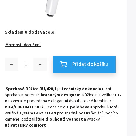
Skladem u dodavatele
Možnosti doručení
Přidat do košíku
Sprchová Růžice RU/420,1
je
technicky dokonalá
ruční
sprcha s moderním
hranatým designem
. Růžice má velikost
12
x 12 cm
a je provedena v elegantní dvoubarevné kombinaci
BÍLÁ/CHROM LESKLÝ
. Jedná se o
1-polohovou
sprchu, která
využívá systém
EASY CLEAN
pro snadné odstraňování vodního
kamene, což zajišťuje
dlouhou životnost
a vysoký
uživatelský komfort
.