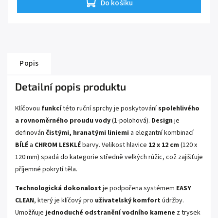
Do košíku
Popis
Detailní popis produktu
Klíčovou
funkcí
této ruční sprchy je poskytování
spolehlivého
a rovnoměrného proudu vody
(1-polohová).
Design
je
definován
čistými, hranatými liniemi
a elegantní kombinací
BÍLÉ
a
CHROM LESKLÉ
barvy. Velikost hlavice
12 x 12 cm
(120 x
120 mm) spadá do kategorie středně velkých růžic, což zajišťuje
příjemné pokrytí těla.
Technologická dokonalost
je podpořena systémem
EASY
CLEAN
, který je klíčový pro
uživatelský komfort
údržby.
Umožňuje
jednoduché odstranění vodního kamene
z trysek