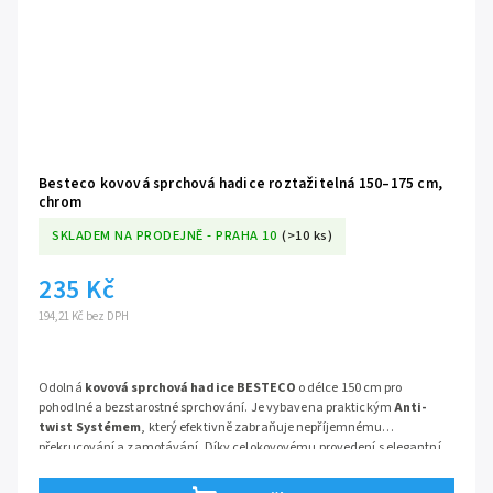
Besteco kovová sprchová hadice roztažitelná 150–175 cm,
chrom
SKLADEM NA PRODEJNĚ - PRAHA 10
(>10 ks)
235 Kč
194,21 Kč bez DPH
Odolná
kovová sprchová hadice BESTECO
o délce 150 cm pro
pohodlné a bezstarostné sprchování. Je vybavena praktickým
Anti-
twist Systémem
, který efektivně zabraňuje nepříjemnému
překrucování a zamotávání. Díky celokovovému provedení s elegantní
chromovou úpravou zaručuje dlouhou životnost a skvěle doplní každou
moderní koupelnu. Jednoduchá instalace na standardní 1/2" připojení.