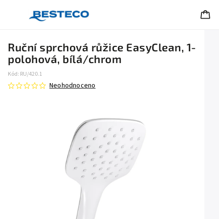
Ruční sprchová růžice EasyClean, 1-
polohová, bílá/chrom
Kód:
RU/420.1
Neohodnoceno