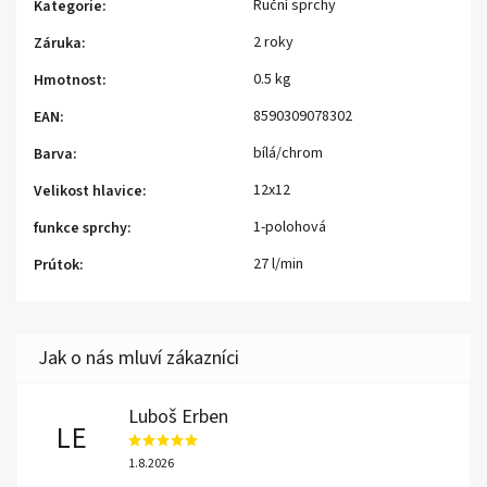
Ruční sprchy
Kategorie
:
2 roky
Záruka
:
0.5 kg
Hmotnost
:
8590309078302
EAN
:
bílá/chrom
Barva
:
12x12
Velikost hlavice
:
1-polohová
funkce sprchy
:
27 l/min
Prútok
:
Luboš Erben
LE
1.8.2026