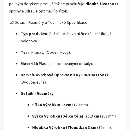
pouhým dotykem prstu, čímž se prodlužuje
dlouhá životnost
sprchy a udržuje optimální průtok.
📐 Detailní Rozměry a Technické Specifikace
Typ produktu:
Ruční sprchová růžice (Sluchátko), 1-
polohová.
Tvar:
Hranatý (Obdélníkový).
Materiál:
Plast (s chromovanými detaily).
Barva/Povrchová Úprava:
BÍLÁ / CHROM LESKLÝ
(Dvoubarevná).
Detailní Rozměry:
Šířka Výrobku:
12 cm
(120 mm).
Výška Výrobku (Délka těla):
25,3 cm
(253 mm).
Hloubka Výrobku (Tloušťka):
3 cm
(30 mm).