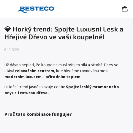
💎 Horký trend: Spojte Luxusní Lesk a
Hřejivé Dřevo ve vaší koupelně!
6.10.2025
Už dávno neplatí, že koupelna musí být jen bílá a strohá. Dnes se
stává
relaxačním centrem
, kde hledáme rovnováhu mezi
moderním luxusem
a
přírodním teplem
.
Letošní trend jasně ukazuje cestu:
Spojte lesklý mramor nebo
onyx s texturou dřeva.
Proč tato kombinace funguje?