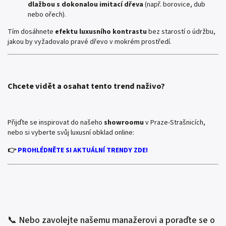
dlažbou s dokonalou imitací dřeva
(např. borovice, dub
nebo ořech).
Tím dosáhnete
efektu luxusního kontrastu
bez starostí o údržbu,
jakou by vyžadovalo pravé dřevo v mokrém prostředí.
Chcete vidět a osahat tento trend naživo?
Přijďte se inspirovat do našeho
showroomu
v Praze-Strašnicích,
nebo si vyberte svůj luxusní obklad online:
👉
PROHLÉDNĚTE SI AKTUÁLNÍ TRENDY ZDE!
📞 Nebo zavolejte našemu manažerovi a poraďte se o