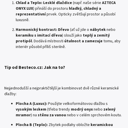
Chlad a Teplo:
Lesklé dlaždice
(např. naše série
AZTECA
ONYX LUX
) přináší do prostoru
hladký, chladný a
reprezentativní
prvek. Opticky zvětšují prostor a působí
luxusně.
Harmonický kontrast:
Dřevo
(ať už jde o
nábytek
nebo
keramiku s imitací dřeva
) slouží jako
teplý a zemitý
protipól
. Dodává místnosti
útulnost a zamezuje
tomu, aby
interiér působil příliš sterilně.
Tip od Besteco.cz: Jak na to?
Nejjednodušší a nejpraktičtější je kombinovat dvě různé keramické
dlažby:
Plocha A (Luxus):
Použijte velkoformátovou dlažbu s
vysokým leskem
(třeba trendy
modrý onyx
nebo
zelený
mramor
) na
stěnu za vanou
nebo v celém sprchovém koutu.
Plocha B (Teplo):
Zbytek podlahy obložte
keramickou