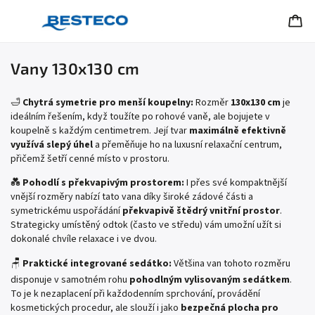
Vany 130x130 cm
🛁
Chytrá symetrie pro menší koupelny:
Rozměr
130x130 cm
je
ideálním řešením, když toužíte po rohové vaně, ale bojujete v
koupelně s každým centimetrem. Její tvar
maximálně efektivně
využívá slepý úhel
a přeměňuje ho na luxusní relaxační centrum,
přičemž šetří cenné místo v prostoru.
💑
Pohodlí s překvapivým prostorem:
I přes své kompaktnější
vnější rozměry nabízí tato vana díky široké zádové části a
symetrickému uspořádání
překvapivě štědrý vnitřní prostor
.
Strategicky umístěný odtok (často ve středu) vám umožní užít si
dokonalé chvíle relaxace i ve dvou.
🪑
Praktické integrované sedátko:
Většina van tohoto rozměru
disponuje v samotném rohu
pohodlným vylisovaným sedátkem
.
To je k nezaplacení při každodenním sprchování, provádění
kosmetických procedur, ale slouží i jako
bezpečná plocha pro