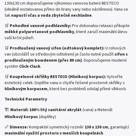
130x130 cm doporučujeme výkonnou vanovou baterii BESTECO
(ideálně instalovanou přímo do hrany vany nebo nástěnnou). Vana se
tak
napustí včas a voda zbytečně nechladne
.
🛒
Pohodlné vanové podhlavníky:
Pro dokonalou relaxaci přikupte
měkké polyuretanové podhlavníky
, které zaručí maximální úlevu
vaší krční páteři.
🛒
Prodloužený vanový sifon (odtokový komplet):
U rohových
van (obzvlášť se středovým odtokem) je často nutné použít
sifon s
prodlouženým bowdenem (přes 80 cm)
. Doporučujeme moderní
systém
Click-Clack
.
🛒
Koupelnové skříňky BESTECO (Hliníkový korpus):
Vytvořte
estetický celek. Doplňte vanu o chytře řešené prostorné skříňky s
hliníkovým korpusem
, které bez problémů odolají přímé vlhkosti.
Technické Parametry
🏗️
Materiál:
100% litý sanitární akrylát
(vana) a Materiál:
Hliníkový korpus
(doplňky)
📏
Dimenze:
Kompaktní symetrický rozměr
130 x 130 cm
, garantující
maximální využití prostoru v menších koupelnách