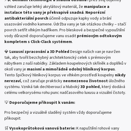
vzhled zaručuje lehký akrylátový materiál, že
manipulace a
instalace této vany je překvapivě snadná
.
Neporézní
antibakteriální povrch
účinně odpuzuje kapky vody a brání
usazování vodního kamene. Údržba vany je tak otázkou chvilky – stačí
povrch setřít vlhkým hadříkem. Pro bleskové a bezpečné vypouštění
vody důrazně doporučujeme vanu osadit
prémiovým odtokovým
kompletem s Click-Clack systémem
.
💎
Luxusní zpracování a 3D Pohled
Design našich van je navržen
tak, aby tvořil bezchybný architektonický celek s prémiovým
nábytkem z naší nabídky. Základem koupelnových skříněk a doplňků v
okolí vany je
masivní a mimořádně odolný hliníkový korpus
.
Tento špičkový hliníkový korpus ve vlhkém prostředí koupelny
nikdy
nerezaví
, což zaručuje prakticky
neomezenou životnost
úložného
systému. Vzniká tak dechberoucí a hluboký
3D pohled
, který dodává
celému velkorysému rohu punc nadčasového luxusu a vizuální čistoty.
💡
Doporučujeme přikoupit k vanám:
Pro bezpečný a vizuálně sladěný systém vždy doporučujeme
přikoupit:
🛒
Vysokoprůtoková vanová baterie:
K napuštění rohové vany