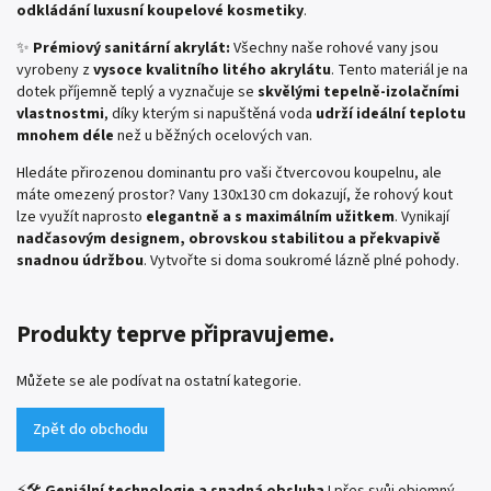
odkládání luxusní koupelové kosmetiky
.
✨
Prémiový sanitární akrylát:
Všechny naše rohové vany jsou
vyrobeny z
vysoce kvalitního litého akrylátu
. Tento materiál je na
dotek příjemně teplý a vyznačuje se
skvělými tepelně-izolačními
vlastnostmi
, díky kterým si napuštěná voda
udrží ideální teplotu
mnohem déle
než u běžných ocelových van.
Hledáte přirozenou dominantu pro vaši čtvercovou koupelnu, ale
máte omezený prostor? Vany 130x130 cm dokazují, že rohový kout
lze využít naprosto
elegantně a s maximálním užitkem
. Vynikají
nadčasovým designem, obrovskou stabilitou a překvapivě
snadnou údržbou
. Vytvořte si doma soukromé lázně plné pohody.
Produkty teprve připravujeme.
Můžete se ale podívat na ostatní kategorie.
Zpět do obchodu
⚡🛠️
Geniální technologie a snadná obsluha
I přes svůj objemný