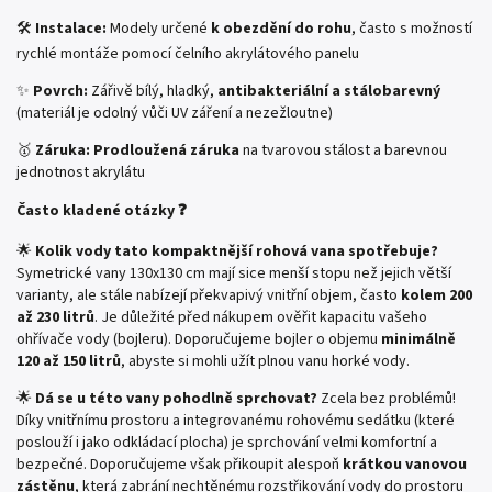
🛠️
Instalace:
Modely určené
k obezdění do rohu
, často s možností
rychlé montáže pomocí čelního akrylátového panelu
✨
Povrch:
Zářivě bílý, hladký,
antibakteriální a stálobarevný
(materiál je odolný vůči UV záření a nezežloutne)
🥇
Záruka:
Prodloužená záruka
na tvarovou stálost a barevnou
jednotnost akrylátu
Často kladené otázky ❓
🌟
Kolik vody tato kompaktnější rohová vana spotřebuje?
Symetrické vany 130x130 cm mají sice menší stopu než jejich větší
varianty, ale stále nabízejí překvapivý vnitřní objem, často
kolem 200
až 230 litrů
. Je důležité před nákupem ověřit kapacitu vašeho
ohřívače vody (bojleru). Doporučujeme bojler o objemu
minimálně
120 až 150 litrů
, abyste si mohli užít plnou vanu horké vody.
🌟
Dá se u této vany pohodlně sprchovat?
Zcela bez problémů!
Díky vnitřnímu prostoru a integrovanému rohovému sedátku (které
poslouží i jako odkládací plocha) je sprchování velmi komfortní a
bezpečné. Doporučujeme však přikoupit alespoň
krátkou vanovou
zástěnu
, která zabrání nechtěnému rozstřikování vody do prostoru