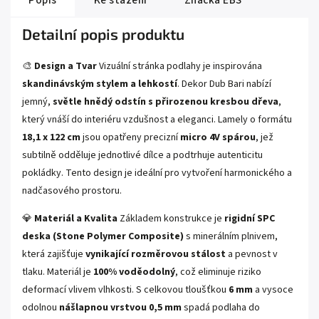
Detailní popis produktu
🎨
Design a Tvar
Vizuální stránka podlahy je inspirována
skandinávským stylem a lehkostí
. Dekor Dub Bari nabízí
jemný,
světle hnědý odstín s přirozenou kresbou dřeva
,
který vnáší do interiéru vzdušnost a eleganci. Lamely o formátu
18,1 x 122 cm
jsou opatřeny precizní
micro 4V spárou
, jež
subtilně odděluje jednotlivé dílce a podtrhuje autenticitu
pokládky. Tento design je ideální pro vytvoření harmonického a
nadčasového prostoru.
💎
Materiál a Kvalita
Základem konstrukce je
rigidní SPC
deska (Stone Polymer Composite)
s minerálním plnivem,
která zajišťuje
vynikající rozměrovou stálost
a pevnost v
tlaku. Materiál je
100% voděodolný
, což eliminuje riziko
deformací vlivem vlhkosti. S celkovou tloušťkou
6 mm
a vysoce
odolnou
nášlapnou vrstvou 0,5 mm
spadá podlaha do