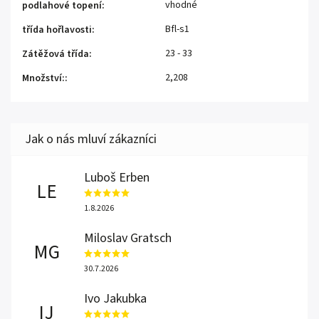
vhodné
podlahové topení
:
Bfl-s1
třída hořlavosti
:
23 - 33
Zátěžová třída
:
2,208
Množství:
:
Luboš Erben
LE
1.8.2026
Miloslav Gratsch
MG
30.7.2026
Ivo Jakubka
IJ