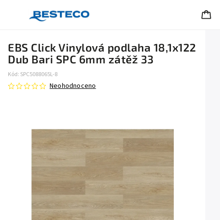
EBS Click Vinylová podlaha 18,1x122
Dub Bari SPC 6mm zátěž 33
Kód:
SPC5088065L-8
Neohodnoceno