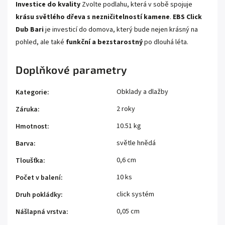
Investice do kvality
Zvolte podlahu, která v sobě spojuje
krásu světlého dřeva s nezničitelností kamene
.
EBS Click
Dub Bari
je investicí do domova, který bude nejen krásný na
pohled, ale také
funkční a bezstarostný
po dlouhá léta.
Doplňkové parametry
Obklady a dlažby
Kategorie
:
2 roky
Záruka
:
10.51 kg
Hmotnost
:
světle hnědá
Barva
:
0,6 cm
Tloušťka
:
10 ks
Počet v balení
:
click systém
Druh pokládky
:
0,05 cm
Nášlapná vrstva
: