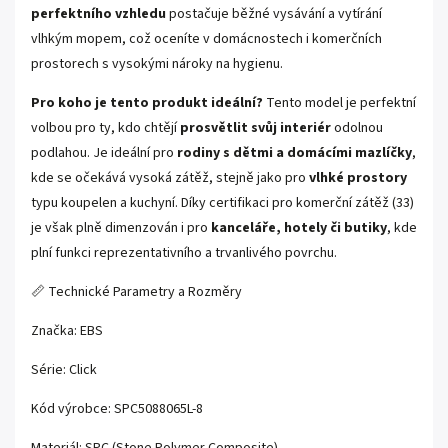
perfektního vzhledu
postačuje běžné vysávání a vytírání
vlhkým mopem, což oceníte v domácnostech i komerčních
prostorech s vysokými nároky na hygienu.
Pro koho je tento produkt ideální?
Tento model je perfektní
volbou pro ty, kdo chtějí
prosvětlit svůj interiér
odolnou
podlahou. Je ideální pro
rodiny s dětmi a domácími mazlíčky
,
kde se očekává vysoká zátěž, stejně jako pro
vlhké prostory
typu koupelen a kuchyní. Díky certifikaci pro komerční zátěž (33)
je však plně dimenzován i pro
kanceláře, hotely či butiky
, kde
plní funkci reprezentativního a trvanlivého povrchu.
📏 Technické Parametry a Rozměry
Značka: EBS
Série: Click
Kód výrobce: SPC5088065L-8
Materiál: SPC (Stone Polymer Composite)