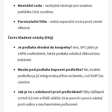
Montážní sada
– nezbytné nástroje pro snadnou
pokládku Click systému.
Paroizolační fólie
– nutná separační vrstva proti zemní
vlhkosti.
Často kladené otázky (FAQ)
Je podlaha vhodná do koupelny?
Ano, SPC jádro je
100% voděodolné, takže podlaha odolává vlhkosti bez
bobtnání.
Musím pod podlahu kupovat podložku?
Ne, kvalitní
podložka je již integrována přímo na lamele, což šetří čas
i peníze.
Jak je to s odolností proti poškrábání?
Díky nášlapné
vrstvě 0,5 mm a třídě zátěže 33 je povrch vysoce odolný
proti oděru a mechanickému poškození.