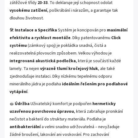
zátěžové třídy
23-33
. To deklaruje její schopnost odolat
vysokému zatížení
, poškrábání i nárazům, a garantuje tak
dlouhou životnost.
🛠️
Instalace a Specifika
Systém je koncipován pro
maximální
efektivitu a rychlost montáže
. Díky patentovanému
Click
systému
(zámkový spoj) je pokládka snadná, čistá a
realizovatelná plovoucím způsobem. Velkou výhodou je
integrovaná akustická podložka
, která je součástí každé
lamely. Ta nejen
výrazně tlumí kročejový hluk
, ale také
zjednodušuje instalaci. Díky nízkému tepelnému odporu
minerálního jádra je podlaha
ideálním řešením pro podlahové
vytápění
.
🧽
Údržba
Uživatelský komfort je podpořen
hermeticky
uzavřenou povrchovou úpravou
, která zabraňuje pronikání
nečistot a bakterií do struktury materiálu. Podlaha je
antibakteriální
a velmi snadno udržovatelná – nevyžaduje
žádné broušení, lakování ani voskování. Pro zachování