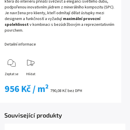
která do interiéru přináší svěžest a eleganci světlého dubu,
podpořenou inovativním jádrem z minerálního kompozitu (SPC).
Je navržena pro klienty, kteří odmítají dělat ústupky mezi
designem a funkčností a vyžadují
maximální provozní
spolehlivost
v kombinaci s bezúdržbovým a reprezentativním
povrchem.
Detailní informace
Zeptat se
Hlídat
956 Kč
/ m²
790,08 Kč bez DPH
Související produkty