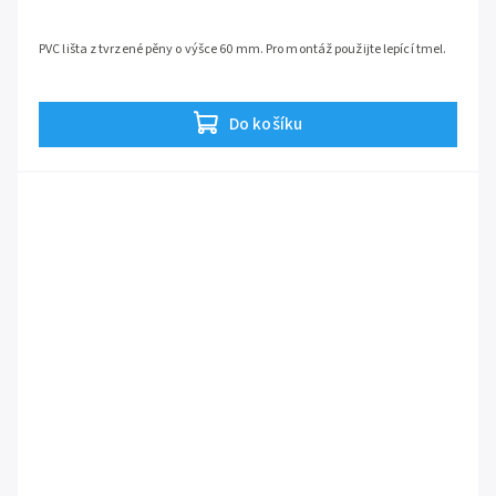
PVC lišta z tvrzené pěny o výšce 60 mm. Pro montáž použijte lepící tmel.
Do košíku