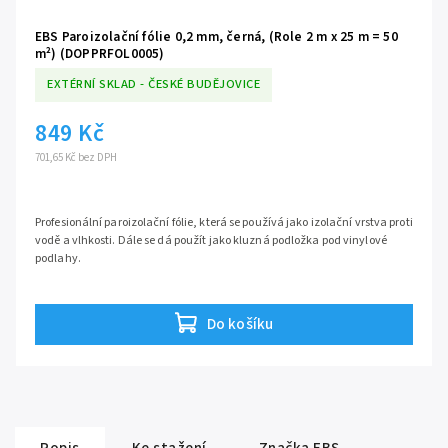
EBS Paroizolační fólie 0,2 mm, černá, (Role 2 m x 25 m = 50
m²) (DOPPRFOL0005)
EXTÉRNÍ SKLAD - ČESKÉ BUDĚJOVICE
849 Kč
701,65 Kč bez DPH
Profesionální paroizolační fólie, která se používá jako izolační vrstva proti
vodě a vlhkosti. Dále se dá použít jako kluzná podložka pod vinylové
podlahy.
Do košíku
Popis
Ke stažení
Značka
EBS