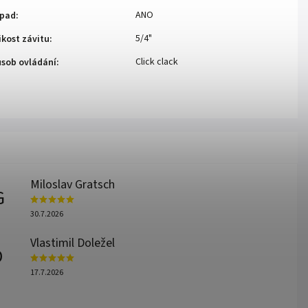
ANO
epad
:
5/4"
ikost závitu
:
Click clack
sob ovládání
:
Miloslav Gratsch
G
30.7.2026
Vlastimil Doležel
D
17.7.2026