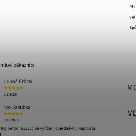
Př
Vel
Způ
Luboš Erben
M
1.8.2026
Ivo Jakubka
V
28.7.2026
ístup personálu, rychlé vyřízení objednávky. Naprostá
t