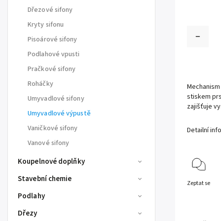
Dřezové sifony
Kryty sifonu
Pisoárové sifony
Podlahové vpusti
Pračkové sifony
Roháčky
Mechanism 
stiskem pr
Umyvadlové sifony
zajišťuje v
Umyvadlové výpustě
Vaničkové sifony
Detailní in
Vanové sifony
Koupelnové doplňky
Stavební chemie
Zeptat se
Podlahy
Dřezy