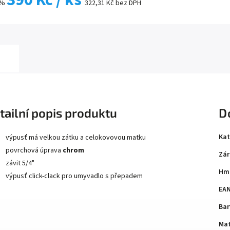
390 Kč
/ ks
 %
322,31 Kč bez DPH
tailní popis produktu
D
Kat
výpusť má velkou zátku a celokovovou matku
povrchová úprava
chrom
Zár
závit 5/4"
Hm
výpusť click-clack pro umyvadlo s přepadem
EA
Bar
Mat