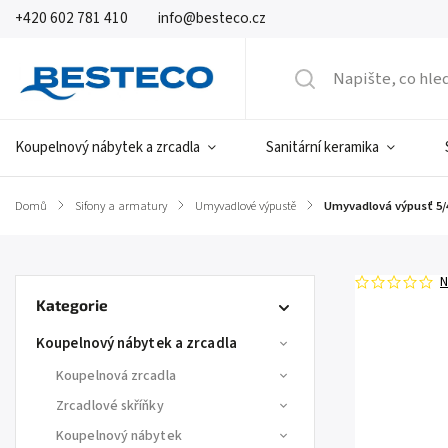
+420 602 781 410
info@besteco.cz
Koupelnový nábytek a zrcadla
Sanitární keramika
Domů
/
Sifony a armatury
/
Umyvadlové výpustě
/
Umyvadlová výpusť 5/4
N
Kategorie
Koupelnový nábytek a zrcadla
Koupelnová zrcadla
Zrcadlové skříňky
Koupelnový nábytek