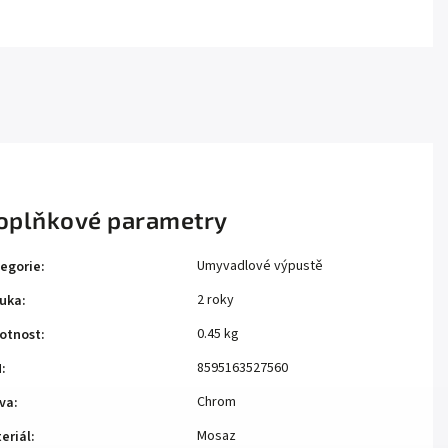
oplňkové parametry
Umyvadlové výpustě
egorie
:
2 roky
uka
:
0.45 kg
otnost
:
8595163527560
N
:
Chrom
va
:
Mosaz
eriál
: