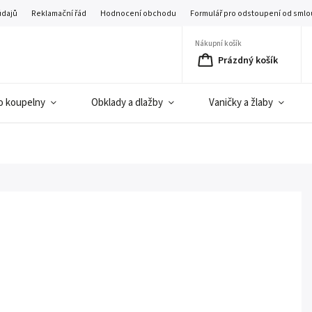
údajů
Reklamační řád
Hodnocení obchodu
Formulář pro odstoupení od smlo
Nákupní košík
Prázdný košík
o koupelny
Obklady a dlažby
Vaničky a žlaby