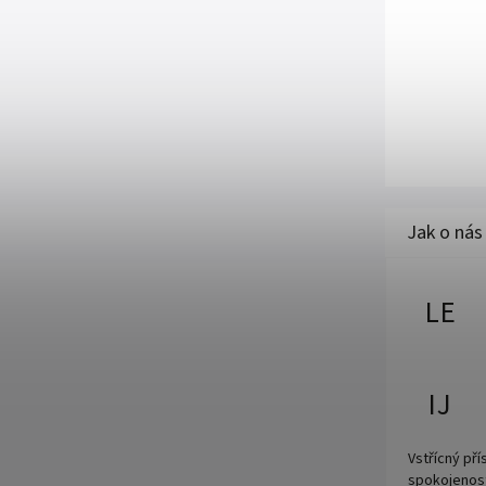
LE
IJ
Vstřícný př
spokojenos