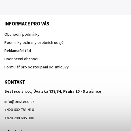
preciznímu německému inženýrství přináší tato baterie do vaší koupelny
zážitek srovnatelný s nejluxusnějšími lázněmi světa. Je navržena pro
instalaci k volně stojícím vanám, kde tvoří
výrazný estetický solitér
.
INFORMACE PRO VÁS
Obchodní podmínky
Podmínky ochrany osobních údajů
Reklamační řád
Hodnocení obchodu
Formulář pro odstoupení od smlouvy
KONTAKT
Besteco s.r.o., Úvalská 737/34, Praha 10 - Strašnice
info
@
besteco.cz
+420 602 781 410
+420 284 685 306