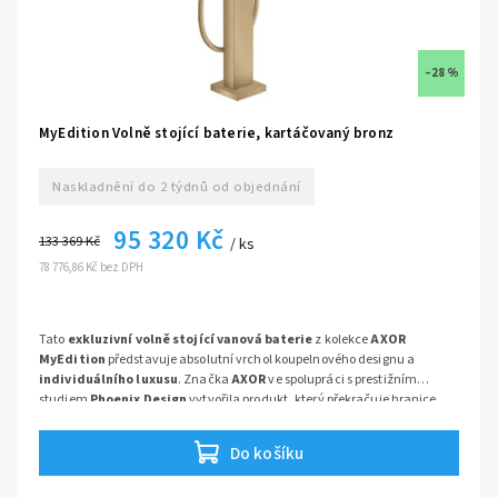
–28 %
MyEdition Volně stojící baterie, kartáčovaný bronz
Naskladnění do 2 týdnů od objednání
95 320 Kč
133 369 Kč
/ ks
78 776,86 Kč bez DPH
Tato
exkluzivní volně stojící vanová baterie
z kolekce
AXOR
MyEdition
představuje absolutní vrchol koupelnového designu a
individuálního luxusu
. Značka
AXOR
ve spolupráci s prestižním
studiem
Phoenix Design
vytvořila produkt, který překračuje hranice
běžné funkčnosti a stává se uměleckým dílem v interiéru. Model v
úchvatné povrchové úpravě
kartáčovaný bronz
(Brushed Bronze)
Do košíku
nabízí lineární, minimalistický design, který lze personalizovat pomocí
vyměnitelných krycích desek. Díky pokročilé technologii
PowderRain
a