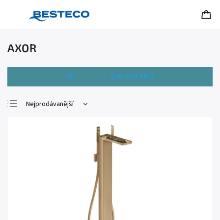
AXOR
Otevřít filtr
Nejprodávanější
Nejlevnější
Nejdražší
Abecedně