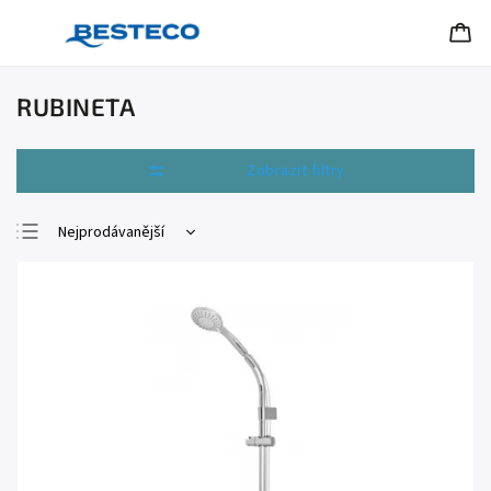
RUBINETA
Otevřít filtr
Nejprodávanější
Nejlevnější
Nejdražší
Abecedně