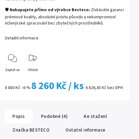
🛡️
Nakupujete přímo od výrobce Besteco:
Získáváte garanci
prémiové kvality, absolutní jistotu původu a nekompromisní
inženýrské zpracování bez zbytečných prostředníků.
Detailní informace
Zeptat se
Hlídat
8 260 Kč
/ ks
8 880 Kč
–6 %
6 826,45 Kč bez DPH
Popis
Podobné (4)
Ke stažení
Značka
BESTECO
Ostatní informace