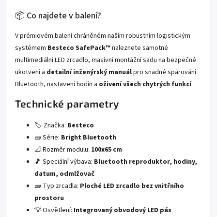
📦 Co najdete v balení?
V prémiovém balení chráněném naším robustním logistickým
systémem
Besteco SafePack™
naleznete samotné
multimediální LED zrcadlo, masivní montážní sadu na bezpečné
ukotvení a
detailní inženýrský manuál
pro snadné spárování
Bluetooth, nastavení hodin a
oživení všech chytrých funkcí
.
Technické parametry
🏷️ Značka:
Besteco
🧱 Série:
Bright Bluetooth
📐 Rozměr modulu:
100x65 cm
🎵 Speciální výbava:
Bluetooth reproduktor, hodiny,
datum, odmlžovač
🧱 Typ zrcadla:
Ploché LED zrcadlo bez vnitřního
prostoru
💡 Osvětlení:
Integrovaný obvodový LED pás