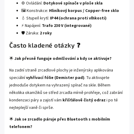
⚙️ Ovládání:
Dotykové spínače v ploše skla
🖼️ Konstrukce:
Hliníkový korpus / Copper-free sklo
💧 Stupeň krytí:
IP44 (ochrana proti vlhkosti)
⚡ Napájení:
Trafo 230 V (integrované)
🛡️ Záruka:
2 roky
Často kladené otázky ❓
🌟
Jak přesně funguje odmlžování a kdy se aktivuje?
Na zadní straně zrcadlové plochy je inženýrsky aplikována
speciální
vyhřívací fólie (Demister pad)
. Tu aktivujete
jednoduše dotykem na vyhrazený spínač na skle. Během
několika okamžiků se střed zrcadla mírně prohřeje, což zabrání
kondenzaci páry a zajistí vám
křišťálově čistý odraz
i po té
nejteplejší vaně či sprše.
🌟
Jak se zrcadlo páruje přes Bluetooth s mobilním
telefonem?