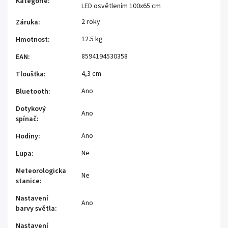
Kategorie
:
LED osvětlením 100x65 cm
2 roky
Záruka
:
12.5 kg
Hmotnost
:
8594194530358
EAN
:
4,3 cm
Tloušťka
:
Ano
Bluetooth
:
Dotykový
Ano
spínač
:
Ano
Hodiny
:
Ne
Lupa
:
Meteorologicka
Ne
stanice
:
Nastavení
Ano
barvy světla
:
Nastavení