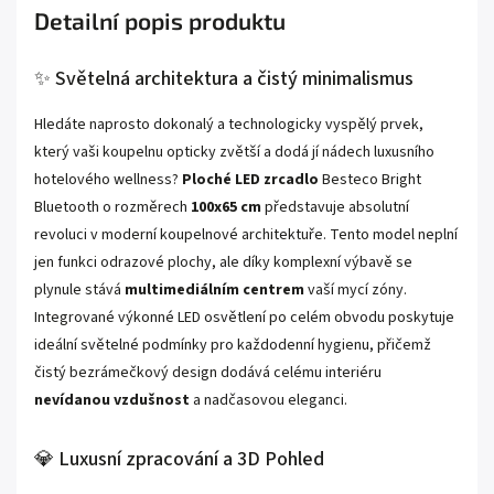
Detailní popis produktu
✨ Světelná architektura a čistý minimalismus
Hledáte naprosto dokonalý a technologicky vyspělý prvek,
který vaši koupelnu opticky zvětší a dodá jí nádech luxusního
hotelového wellness?
Ploché LED zrcadlo
Besteco Bright
Bluetooth o rozměrech
100x65 cm
představuje absolutní
revoluci v moderní koupelnové architektuře. Tento model neplní
jen funkci odrazové plochy, ale díky komplexní výbavě se
plynule stává
multimediálním centrem
vaší mycí zóny.
Integrované výkonné LED osvětlení po celém obvodu poskytuje
ideální světelné podmínky pro každodenní hygienu, přičemž
čistý bezrámečkový design dodává celému interiéru
nevídanou vzdušnost
a nadčasovou eleganci.
💎 Luxusní zpracování a 3D Pohled