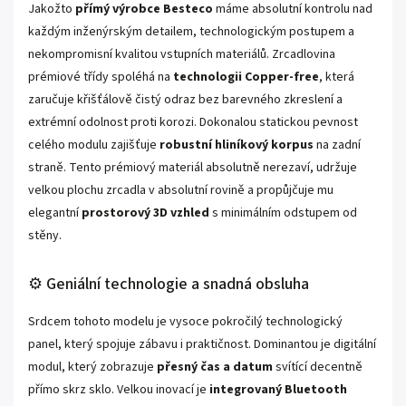
Jakožto
přímý výrobce Besteco
máme absolutní kontrolu nad
každým inženýrským detailem, technologickým postupem a
nekompromisní kvalitou vstupních materiálů. Zrcadlovina
prémiové třídy spoléhá na
technologii Copper-free
, která
zaručuje křišťálově čistý odraz bez barevného zkreslení a
extrémní odolnost proti korozi. Dokonalou statickou pevnost
celého modulu zajišťuje
robustní hliníkový korpus
na zadní
straně. Tento prémiový materiál absolutně nerezaví, udržuje
velkou plochu zrcadla v absolutní rovině a propůjčuje mu
elegantní
prostorový 3D vzhled
s minimálním odstupem od
stěny.
⚙️ Geniální technologie a snadná obsluha
Srdcem tohoto modelu je vysoce pokročilý technologický
panel, který spojuje zábavu i praktičnost. Dominantou je digitální
modul, který zobrazuje
přesný čas a datum
svítící decentně
přímo skrz sklo. Velkou inovací je
integrovaný Bluetooth