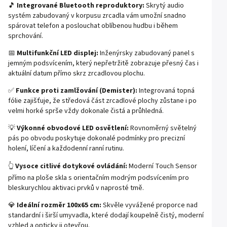
🎵
Integrované Bluetooth reproduktory:
Skrytý audio
systém zabudovaný v korpusu zrcadla vám umožní snadno
spárovat telefon a poslouchat oblíbenou hudbu i během
sprchování.
📅
Multifunkční LED displej:
Inženýrsky zabudovaný panel s
jemným podsvícením, který nepřetržitě zobrazuje přesný čas i
aktuální datum přímo skrz zrcadlovou plochu.
✅
Funkce proti zamlžování (Demister):
Integrovaná topná
fólie zajišťuje, že středová část zrcadlové plochy zůstane i po
velmi horké sprše vždy dokonale čistá a průhledná.
💡
Výkonné obvodové LED osvětlení:
Rovnoměrný světelný
pás po obvodu poskytuje dokonalé podmínky pro precizní
holení, líčení a každodenní ranní rutinu.
👆
Vysoce citlivé dotykové ovládání:
Moderní Touch Sensor
přímo na ploše skla s orientačním modrým podsvícením pro
bleskurychlou aktivaci prvků v naprosté tmě.
💎
Ideální rozměr 100x65 cm:
Skvěle vyvážené proporce nad
standardní i širší umyvadla, které dodají koupelně čistý, moderní
vzhled a opticky ji otevřou.