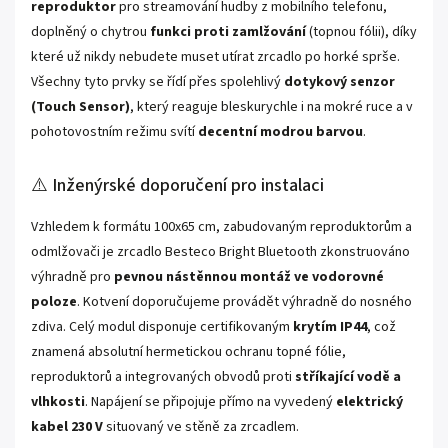
reproduktor
pro streamování hudby z mobilního telefonu,
doplněný o chytrou
funkci proti zamlžování
(topnou fólii), díky
které už nikdy nebudete muset utírat zrcadlo po horké sprše.
Všechny tyto prvky se řídí přes spolehlivý
dotykový senzor
(Touch Sensor)
, který reaguje bleskurychle i na mokré ruce a v
pohotovostním režimu svítí
decentní modrou barvou
.
⚠️ Inženýrské doporučení pro instalaci
Vzhledem k formátu 100x65 cm, zabudovaným reproduktorům a
odmlžovači je zrcadlo Besteco Bright Bluetooth zkonstruováno
výhradně pro
pevnou nástěnnou montáž ve vodorovné
poloze
. Kotvení doporučujeme provádět výhradně do nosného
zdiva. Celý modul disponuje certifikovaným
krytím IP44
, což
znamená absolutní hermetickou ochranu topné fólie,
reproduktorů a integrovaných obvodů proti
stříkající vodě a
vlhkosti
. Napájení se připojuje přímo na vyvedený
elektrický
kabel 230 V
situovaný ve stěně za zrcadlem.