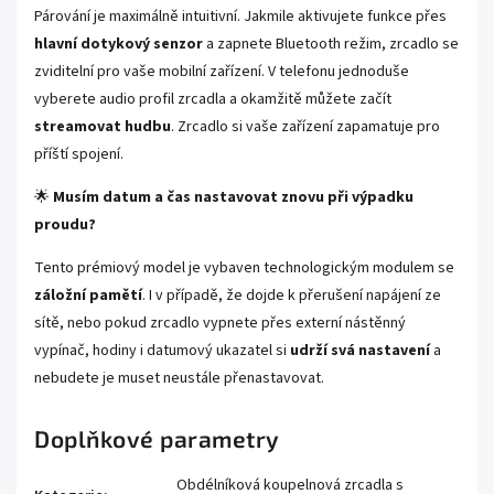
Párování je maximálně intuitivní. Jakmile aktivujete funkce přes
hlavní dotykový senzor
a zapnete Bluetooth režim, zrcadlo se
zviditelní pro vaše mobilní zařízení. V telefonu jednoduše
vyberete audio profil zrcadla a okamžitě můžete začít
streamovat hudbu
. Zrcadlo si vaše zařízení zapamatuje pro
příští spojení.
🌟
Musím datum a čas nastavovat znovu při výpadku
proudu?
Tento prémiový model je vybaven technologickým modulem se
záložní pamětí
. I v případě, že dojde k přerušení napájení ze
sítě, nebo pokud zrcadlo vypnete přes externí nástěnný
vypínač, hodiny i datumový ukazatel si
udrží svá nastavení
a
nebudete je muset neustále přenastavovat.
Doplňkové parametry
Obdélníková koupelnová zrcadla s