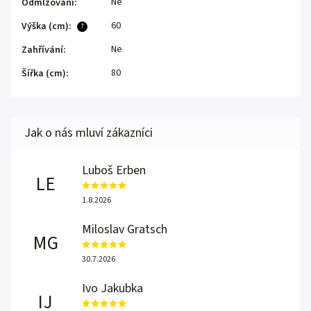
Ne
Odmlžování
:
60
Výška (cm)
:
?
Ne
Zahřívání
:
80
Šířka (cm)
:
Luboš Erben
LE
1.8.2026
Miloslav Gratsch
MG
30.7.2026
Ivo Jakubka
IJ