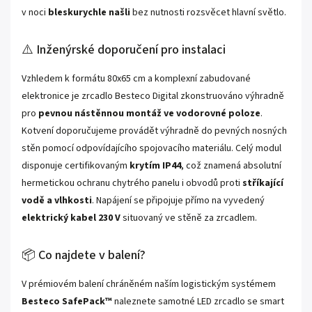
v noci
bleskurychle našli
bez nutnosti rozsvěcet hlavní světlo.
⚠️ Inženýrské doporučení pro instalaci
Vzhledem k formátu 80x65 cm a komplexní zabudované
elektronice je zrcadlo Besteco Digital zkonstruováno výhradně
pro
pevnou nástěnnou montáž ve vodorovné poloze
.
Kotvení doporučujeme provádět výhradně do pevných nosných
stěn pomocí odpovídajícího spojovacího materiálu. Celý modul
disponuje certifikovaným
krytím IP44
, což znamená absolutní
hermetickou ochranu chytrého panelu i obvodů proti
stříkající
vodě a vlhkosti
. Napájení se připojuje přímo na vyvedený
elektrický kabel 230 V
situovaný ve stěně za zrcadlem.
📦 Co najdete v balení?
V prémiovém balení chráněném naším logistickým systémem
Besteco SafePack™
naleznete samotné LED zrcadlo se smart