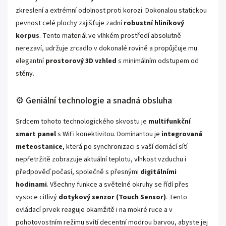
zkreslení a extrémní odolnost proti korozi. Dokonalou statickou
pevnost celé plochy zajišťuje zadní
robustní hliníkový
korpus
. Tento materiál ve vlhkém prostředí absolutně
nerezaví, udržuje zrcadlo v dokonalé rovině a propůjčuje mu
elegantní
prostorový 3D vzhled
s minimálním odstupem od
stěny.
⚙️ Geniální technologie a snadná obsluha
Srdcem tohoto technologického skvostu je
multifunkční
smart panel
s WiFi konektivitou. Dominantou je
integrovaná
meteostanice
, která po synchronizaci s vaší domácí sítí
nepřetržitě zobrazuje aktuální teplotu, vlhkost vzduchu i
předpověď počasí, společně s přesnými
digitálními
hodinami
. Všechny funkce a světelné okruhy se řídí přes
vysoce citlivý
dotykový senzor (Touch Sensor)
. Tento
ovládací prvek reaguje okamžitě i na mokré ruce a v
pohotovostním režimu svítí decentní modrou barvou, abyste jej