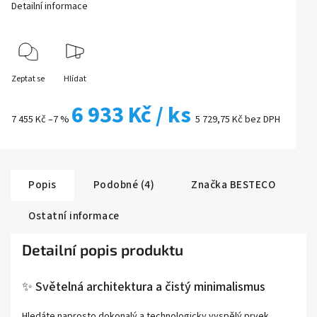
Detailní informace
Zeptat se
Hlídat
6 933 Kč
/ ks
7 455 Kč
–7 %
5 729,75 Kč bez DPH
Popis
Podobné (4)
Značka
BESTECO
Ostatní informace
Detailní popis produktu
✨ Světelná architektura a čistý minimalismus
Hledáte naprosto dokonalý a technologicky vyspělý prvek,