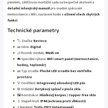
panelem, zátěžovou montážní sadu na bezpečné ukotvení a
detailní inženýrský manuál
pro snadné spárování
meteostanice s WiFi, nastavení hodin a
oživení všech chytrých
funkcí
.
Technické parametry
🏷️ Značka:
Besteco
🧱 Série:
Digital
📐 Rozměr modulu:
80x65 cm
☁️ Speciální výbava:
WiFi smart panel (meteostanice,
hodiny, teploměr)
🧱 Typ zrcadla:
Ploché LED zrcadlo bez vnitřního
prostoru
💡 Osvětlení:
Integrovaný obvodový LED pás
⚙️ Ovládání:
Dotykový spínač v ploše skla
🖼️ Konstrukce:
Hliníkový korpus / Copper-free sklo
💧 Stupeň krytí:
IP44 (ochrana proti vlhkosti)
⚡ Napájení:
Trafo 230 V (integrované)