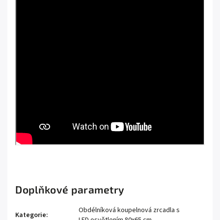
Doplňkové parametry
Obdélníková koupelnová zrcadla s
Kategorie
:
LED osvětlením 80x65 cm