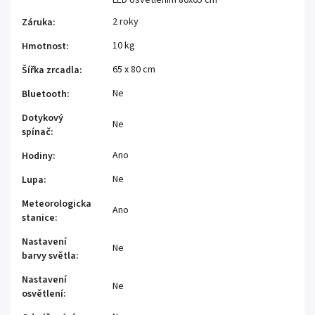
2 roky
Záruka
:
10 kg
Hmotnost
:
65 x 80 cm
Šířka zrcadla
:
Ne
Bluetooth
:
Dotykový
Ne
spínač
:
Ano
Hodiny
:
Ne
Lupa
:
Meteorologicka
Ano
stanice
:
Nastavení
Ne
barvy světla
:
Nastavení
Ne
osvětlení
: