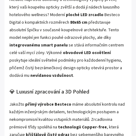
který vaši koupelnu opticky zvětší a dodá jí nádech luxusního
hotelového wellness? Moderní
ploché LED zrcadlo
Besteco
Digital o kompaktních rozměrech
80x65 cm
představuje
absolutní špičku v současné koupelnové architektuře. Tento
model neplní jen funkci pouhé odrazové plochy, ale díky
integrovanému smart panelu
se stává informačním centrem
celé vaší mycí zóny. Výkonné
obvodové LED osvětlení
poskytuje ideální světelné podmínky pro každodenní hygienu,
přičemž čistý bezrámečkový design opticky otevírá prostor a
dodává mu
nevídanou vzdušnost
.
💎 Luxusní zpracování a 3D Pohled
Jakožto
přímý výrobce Besteco
máme absolutní kontrolu nad
každým inženýrským detailem, technologickým postupem a
nekompromisní kvalitou vstupních materiálů. Zrcadlovina
prémiové třídy spoléhá na
technologii Copper-free
, která
zaručuje
křišťálově čistý odraz
bez sebemenšího barevného