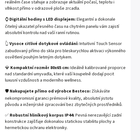
reálném čase stahuje a zobrazuje aktuální počasí, teplotu i
vlhkost přímo v odrazové ploše zrcadla.
⌚
Digitální hodiny s LED displejem:
Elegantní a dokonale
čitelný ukazatel přesného času na chytrém panelu vám zajistí
absolutní kontrolu nad vaší ranní rutinou.
👆
Vysoce citlivé dotykové ovládání:
Intuitivní Touch Sensor
zabudovaný přímo do skla pro bleskurychlou aktivaci výkonného
osvětlení pouhým letmým dotykem.
💎
Kompaktní rozměr 80x65 cm:
Ideálně kalibrované proporce
nad standardní umyvadla, které vaší koupelně dodají pocit
luxusní vzdušnosti a moderního wellness.
🛡️
Nakupujete přímo od výrobce Besteco:
Získáváte
nekompromisní garanci prémiové kvality, absolutní jistotu
původu a inženýrské zpracování bez zbytečných prostředníků.
✅
Robustní hliníkový korpus IP44:
Pevná nerezavějící zadní
konstrukce zajišťuje dokonalou statickou stabilitu plochy a
hermetickou ochranu elektroniky.