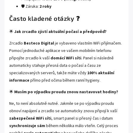
🛡️ Záruka:
2 roky
Často kladené otázky ❓
🌟
Jak zrcadlo zjistí aktuální počasí a předpověď?
Zrcadlo
Besteco Digital
je vybaveno vlastním WiFi přijímačem.
Pomocí jednoduché aplikace ve vašem mobilním telefonu
připojíte zrcadlo k vaší
domácí WiFi síti
. Panel si následně
automaticky stahuje přesná data o počasí a času ze
specializovaných serverů, takže máte vždy
100% aktuální
informace
přímo před očima během ranní hygieny.
🌟
Musím po výpadku proudu znovu nastavovat hodiny?
Ne, to není absolutně nutné. Jakmile se po výpadku proudu
obnoví napájení a zrcadlo se automaticky znovu připojí k vaší
zabezpečené WiFi síti
, smart panel si přesný čas i datum
synchronizuje sám
během několika málo vteřin. Celý proces