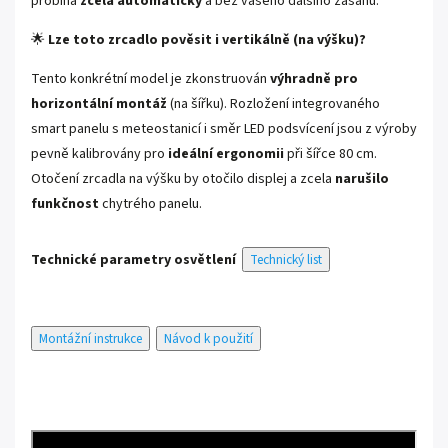
probíhá
zcela automaticky
a bez vašeho dalšího zásahu.
🌟
Lze toto zrcadlo pověsit i vertikálně (na výšku)?
Tento konkrétní model je zkonstruován
výhradně pro
horizontální montáž
(na šířku). Rozložení integrovaného
smart panelu s meteostanicí i směr LED podsvícení jsou z výroby
pevně kalibrovány pro
ideální ergonomii
při šířce 80 cm.
Otočení zrcadla na výšku by otočilo displej a zcela
narušilo
funkčnost
chytrého panelu.
Technické parametry osvětlení
Technický list
Montážní instrukce
Návod k použití