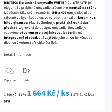
BESTECO Keramické umyvadlo WHITE
(kód:
STR4379
) je
elegantní a praktické umyvadlo určené pro
montáž na stěnu
(závěsné). Díky svým rozměrům
545 x 400 mm
je ideální do
středně velkých koupelen. Je vyrobeno z kvalitní
keramiky s
bílou glazurou
. Hlavní výhodou je
praktická odkládací
plocha
integrovaná do designu umyvadla. Umyvadlo je
vybaveno
otvorem pro stojánkovou baterii
a má
integrovaný přepad
, což zajišťuje jeho plnou funkčnost a
dlouhou životnost při lehké údržbě.
Detailní informace
Zeptat se
Hlídat
1 664 Kč
/ ks
1 890 Kč
–11 %
1 375,21 Kč bez
DPH