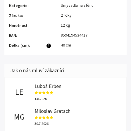
Umyvadla na stěnu
Kategorie
:
2 roky
Záruka
:
12 kg
Hmotnost
:
8594194534417
EAN
:
40 cm
Délka (cm)
:
?
Luboš Erben
LE
1.8.2026
Miloslav Gratsch
MG
30.7.2026