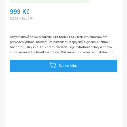
999 Kč
825,62 Kč bez DPH
Umyvadlová páková baterie
Besteco Bess
v lesklém chromovém
provedení přináší moderní minimalismus spojený s vysokou užitnou
hodnotou. Díky kvalitní keramické kartuši je ovládání teploty a průtoku
vody mimořádně hladké a přesné. Baterie je navržena pro instalaci do
otvoru o průměru 35 mm a díky svému nadčasovému designu skvěle
Série:
Bess
padne k jakémukoli typu umyvadla.
Do košíku