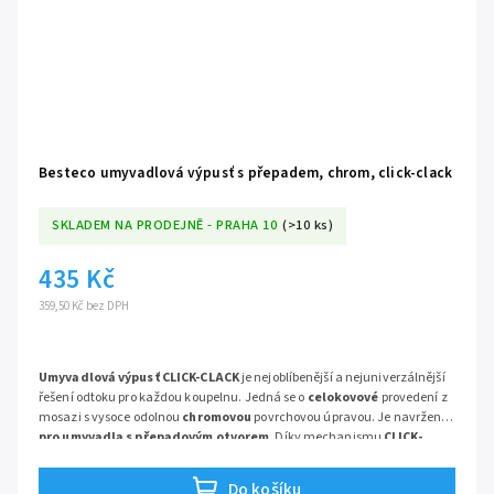
Besteco umyvadlová výpusť s přepadem, chrom, click-clack
SKLADEM NA PRODEJNĚ - PRAHA 10
(>10 ks)
435 Kč
359,50 Kč bez DPH
Umyvadlová výpusť CLICK-CLACK
je nejoblíbenější a nejuniverzálnější
řešení odtoku pro každou koupelnu. Jedná se o
celokovové
provedení z
mosazi s vysoce odolnou
chromovou
povrchovou úpravou. Je navržena
pro umyvadla s přepadovým otvorem
. Díky mechanismu
CLICK-
CLACK
je ovládání odtoku rychlé, jednoduché a elegantní, bez nutnosti
použití táhla.
Do košíku