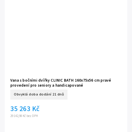
Vana s bočními dvířky CLINIC BATH 160x75x56 cm pravé
provedení pro seniory a handicapované
Obvyklá doba dodání 21 dnů
35 263 Kč
29 142,98 Kč bez DPH