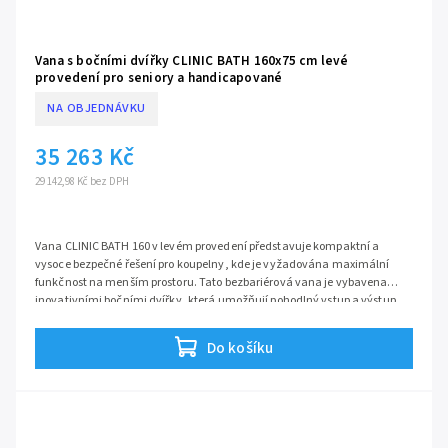
Vana s bočními dvířky CLINIC BATH 160x75 cm levé
provedení pro seniory a handicapované
NA OBJEDNÁVKU
35 263 Kč
29 142,98 Kč bez DPH
Vana CLINIC BATH 160 v levém provedení představuje kompaktní a
vysoce bezpečné řešení pro koupelny, kde je vyžadována maximální
funkčnost na menším prostoru. Tato bezbariérová vana je vybavena
inovativními bočními dvířky, která umožňují pohodlný vstup a výstup
bez nutnosti překonávat vysoký okraj. Je navržena tak, aby poskytovala
maximální soběstačnost a bezpečí osobám se sníženou pohyblivostí,
Do košíku
seniorům i handicapovaným, aniž by slevovala z nároků na moderní
vzhled a komfortní relaxační koupel.