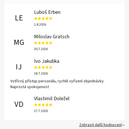
Luboš Erben
LE
1.8.2026
Miloslav Gratsch
MG
30.7.2026
Ivo Jakubka
IJ
28.7.2026
Vstřícný přístup personálu, rychlé vyřízení objednávky.
Naprostá spokojenost
Vlastimil Doležel
VD
17.7.2026
Zobrazit další hodnocení