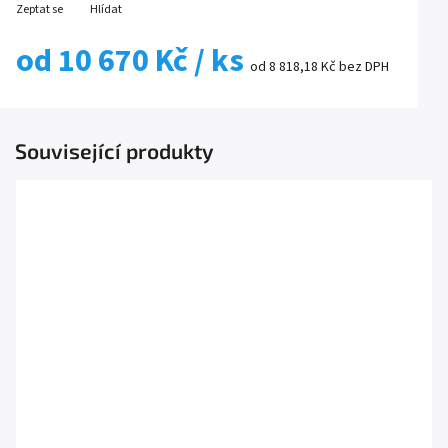
Zeptat se
Hlídat
od
10 670 Kč
/ ks
od
8 818,18 Kč
bez DPH
Související produkty