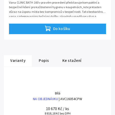
Vana CLINIC BATH 160 v pravém provedení představuje kompaktní a
bezpečné řešení pro každodenní hygienu v koupelnách, kde je kladen
důraz na úsporu místa bez kompromisů v bezpečnosti. Tato bezbariérová
vana s integrovanými bočními dvířky zásadně usnadňuje vstup a
výstup, čímž eliminuje riziko pádu při překračování vysokého okraje. Je
ideální volbou pro seniory a osoby se sníženou pohyblivostí, kterým
Do košíku
navrací soběstačnost a umožňuje dopřát si relaxační koupel v pohodlí
domova.
Varianty
Popis
Ke stažení
Bílá
NA OBJEDNÁVKU
| AVC16054CPW
10 670 Kč
/ ks
8 818,18 Kč bez DPH