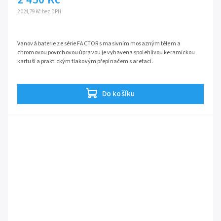
2 024,79 Kč bez DPH
Vanová baterie ze série FACTOR s masivním mosazným tělem a
chromovou povrchovou úpravou je vybavena spolehlivou keramickou
kartuší a praktickým tlakovým přepínačem s aretací.
Série:
Factor
Do košíku