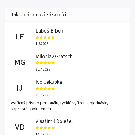
Luboš Erben
LE
1.8.2026
Miloslav Gratsch
MG
30.7.2026
Ivo Jakubka
IJ
28.7.2026
Vstřícný přístup personálu, rychlé vyřízení objednávky.
Naprostá spokojenost
Vlastimil Doležel
VD
17.7.2026