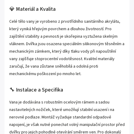
💎 Materiál a Kvalita
Celé tělo vany je vyrobeno z prvotřídního sanitárního akrylátu,
který vyniká hřejivým povrchem a dlouhou životností. Pro
zajištění stability a pevnosti je skořepina vyztužena skelným
vláknem. Dvířka jsou osazena speciálním silikonovým těsněním a
mechanickým zámkem, který díky tlaku vody při napouštění
vany zajišťuje stoprocentní vodotěsnost. Kvalitní materiály
zaručují, že vana zůstane sněhobílá a odolná proti
mechanickému poškození po mnoho let.
🔧 Instalace a Specifika
Vana je dodávána s robustním ocelovým rámem a sadou
nastavitelných nožiček, které umožňují stabilní usazení i na
nerovné podlaze. Montáž vyžaduje standardní odpadové
napojení, je však nutné ponechat volný manipulační prostor před
dvířky pro jejich pohodlné otevírání směrem ven. Pro dokonalý