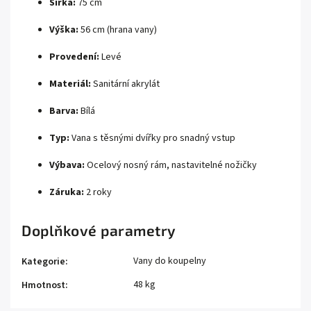
Šířka:
75 cm
Výška:
56 cm (hrana vany)
Provedení:
Levé
Materiál:
Sanitární akrylát
Barva:
Bílá
Typ:
Vana s těsnými dvířky pro snadný vstup
Výbava:
Ocelový nosný rám, nastavitelné nožičky
Záruka:
2 roky
Doplňkové parametry
Vany do koupelny
Kategorie
:
48 kg
Hmotnost
: