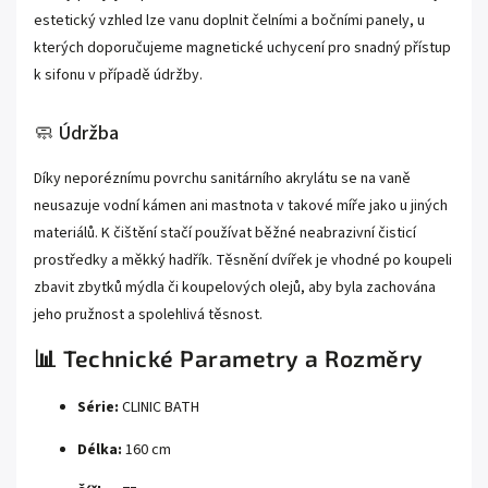
estetický vzhled lze vanu doplnit čelními a bočními panely, u
kterých doporučujeme magnetické uchycení pro snadný přístup
k sifonu v případě údržby.
🧼 Údržba
Díky neporéznímu povrchu sanitárního akrylátu se na vaně
neusazuje vodní kámen ani mastnota v takové míře jako u jiných
materiálů. K čištění stačí používat běžné neabrazivní čisticí
prostředky a měkký hadřík. Těsnění dvířek je vhodné po koupeli
zbavit zbytků mýdla či koupelových olejů, aby byla zachována
jeho pružnost a spolehlivá těsnost.
📊 Technické Parametry a Rozměry
Série:
CLINIC BATH
Délka:
160 cm