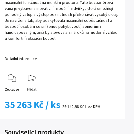
maximální funkčnost na menším prostoru. Tato bezbariérová
vana je vybavena inovativními bočními dvířky, která umožňují
pohodlný vstup a výstup bez nutnosti překonávat vysoký okraj.
Je navržena tak, aby poskytovala maximální soběstačnost a
bezpečí osobám se sníženou pohyblivostí, seniorům i
handicapovaným, aniž by slevovala z nároků na moderní vzhled
a komfortní relaxační koupel.
Detailní informace
Zeptat se
Hlídat
35 263 Kč
/ ks
29 142,98 Kč bez DPH
Související produkty