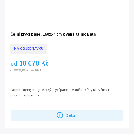
Čelní krycí panel 160x54 cm k vaně Clinic Bath
NA OBJEDNÁVKU
10 670 Kč
od
od 8 818,18 Kč bez DPH
Odnímatelný magnetický krycí panel k vaně s dvířky k levému i
pravému připojení
Detail