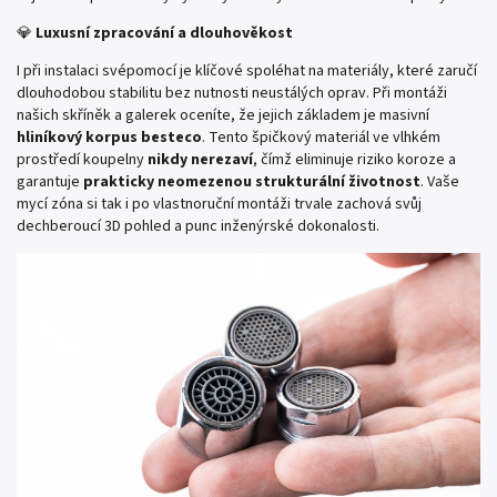
💎
Luxusní zpracování a dlouhověkost
I při instalaci svépomocí je klíčové spoléhat na materiály, které zaručí
dlouhodobou stabilitu bez nutnosti neustálých oprav. Při montáži
našich skříněk a galerek oceníte, že jejich základem je masivní
hliníkový korpus besteco
. Tento špičkový materiál ve vlhkém
prostředí koupelny
nikdy nerezaví
, čímž eliminuje riziko koroze a
garantuje
prakticky neomezenou strukturální životnost
. Vaše
mycí zóna si tak i po vlastnoruční montáži trvale zachová svůj
dechberoucí 3D pohled a punc inženýrské dokonalosti.