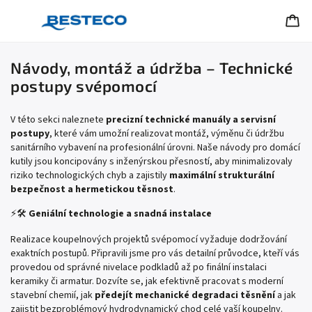
Návody, montáž a údržba – Technické
postupy svépomocí
V této sekci naleznete
precizní technické manuály a servisní
postupy
, které vám umožní realizovat montáž, výměnu či údržbu
sanitárního vybavení na profesionální úrovni. Naše návody pro domácí
kutily jsou koncipovány s inženýrskou přesností, aby minimalizovaly
riziko technologických chyb a zajistily
maximální strukturální
bezpečnost a hermetickou těsnost
.
⚡🛠️
Geniální technologie a snadná instalace
Realizace koupelnových projektů svépomocí vyžaduje dodržování
exaktních postupů. Připravili jsme pro vás detailní průvodce, kteří vás
provedou od správné nivelace podkladů až po finální instalaci
keramiky či armatur. Dozvíte se, jak efektivně pracovat s moderní
stavební chemií, jak
předejít mechanické degradaci těsnění
a jak
zajistit bezproblémový hydrodynamický chod celé vaší koupelny.