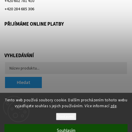
+420 602 781 410
+420 284 685 306
PŘIJÍMÁME ONLINE PLATBY
VYHLEDÁVÁNÍ
Hledat
Tento web používá soubory cookie. Dalším procházením tohoto webu
vyjadřujete souhlas s jejich používáním. Více informací
zde
.
Nastavení
Copyright 2026
Besteco s.r.o.
. Všechna práva vyhrazena.
Souhlasím
Upravit nastavení cookies