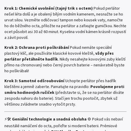
Krok 1: Chemické uvolnění (tajný trik s octem)
Pokud perlátor
nešel léta dolů a je obalený bílým vodním kamenem, nesnažte se ho
urvat silou. Vezměte odličovací tampon nebo kousek vaty, namočte
ho do běžného octa, přiložte na perlátor a zafixujte gumičkou. Nechte
ocet působit asi 30 až 60 minut. Kyselina vodní kámen krásně rozpustí
a závit povolí.
Krok 2: Ochrana proti poškrábání
Pokud nemáte speciální
plastový klíč, ale používáte klasické kovové kleště,
vždy přes
perlátor přetáhněte hadřík
. Nikdy nesahejte kovovými zuby kleští
přímo na chromovaný nebo černý povrch baterie – nenávratně byste
ho poškrábali!
Krok 3: Samotné odšroubování
Uchopte perlátor přes hadřík
kleštěmi a jemně zaberte. Pamatujte na pravidlo:
Povolujeme proti
směru hodinových ručiček
(představte si, že se na perlátor díváte
zespodu nahoru do baterie). Stačí jen trochu pootočit, zbytek už
většinou zvládnete snadno vytočit prsty.
⚡🛠️
Geniální technologie a snadná obsluha
⚙️ Pokud vás nebaví
neustálé namáčení do octa, pořiďte si moderní baterii. Prémiové