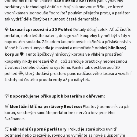
vodovodní baterie značek
RAV Slezák
a
Besteco
jsou vybaveny
perlátory s technologií AntiCalc. Mají silikonovou mřížku, ze které
vodní kámen jednoduše "odrolíte" pouhým přejetím prstu, a perlátor
tak vydrží déle čistý bez nutnosti časté demontáže.
💎
Luxusní zpracování a 3D Pohled
Detaily dělají celek. Ať už čistíte
perlátor, nebo leštíte baterii, design vaší koupelny by měl být vždy v
naprostém souladu. Základem koupelnových skříněk a příslušenství v
těsné blízkosti umyvadla je masivní a mimořádně odolný
hliníkový
korpus
🛡️. Tento špičkový hliníkový korpus ve vlhkém prostředí
koupelny nikdy nerezaví 🚫💧, což zaručuje prakticky neomezenou
životnost celého úložného systému. Vzniká tak dechberoucí 3D
pohled 🤩, který dodává prostoru punc nadčasového luxusu a vizuální
čistoty od čistého proudu vody až po nábytek.
💡
Doporučujeme přikoupit k bateriím s ohřevem:
🛒
Montážní klíč na perlátory Besteco:
Plastový pomocník za pár
korun, se kterým sundáte perlátor bez nervů a bez jediného
škrábance.
🛒
Náhradní úsporné perlátory:
Pokud je staré sítko uvnitř
potrhané nebo zrezivělé, rovnou ho vyměňte za nové s úsporným