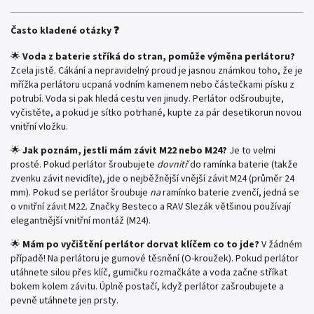
Často kladené otázky ❓
🌟
Voda z baterie stříká do stran, pomůže výměna perlátoru?
Zcela jistě. Cákání a nepravidelný proud je jasnou známkou toho, že je
mřížka perlátoru ucpaná vodním kamenem nebo částečkami písku z
potrubí. Voda si pak hledá cestu ven jinudy. Perlátor odšroubujte,
vyčistěte, a pokud je sítko potrhané, kupte za pár desetikorun novou
vnitřní vložku.
🌟
Jak poznám, jestli mám závit M22 nebo M24?
Je to velmi
prosté. Pokud perlátor šroubujete
dovnitř
do ramínka baterie (takže
zvenku závit nevidíte), jde o nejběžnější vnější závit M24 (průměr 24
mm). Pokud se perlátor šroubuje
na
ramínko baterie zvenčí, jedná se
o vnitřní závit M22. Značky Besteco a RAV Slezák většinou používají
elegantnější vnitřní montáž (M24).
🌟
Mám po vyčištění perlátor dorvat klíčem co to jde?
V žádném
případě! Na perlátoru je gumové těsnění (O-kroužek). Pokud perlátor
utáhnete silou přes klíč, gumičku rozmačkáte a voda začne stříkat
bokem kolem závitu. Úplně postačí, když perlátor zašroubujete a
pevně utáhnete jen prsty.