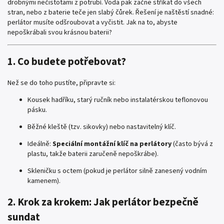
drobnými nečistotami z potrubí. Voda pak začne stříkat do všech
stran, nebo z baterie teče jen slabý čůrek. Řešení je naštěstí snadné:
perlátor musíte odšroubovat a vyčistit. Jak na to, abyste
nepoškrábali svou krásnou baterii?
1. Co budete potřebovat?
Než se do toho pustíte, připravte si:
Kousek hadříku, starý ručník nebo instalatérskou teflonovou
pásku.
Běžné kleště (tzv. sikovky) nebo nastavitelný klíč.
Ideálně:
Speciální montážní klíč na perlátory
(často bývá z
plastu, takže baterii zaručeně nepoškrábe).
Skleničku s octem (pokud je perlátor silně zanesený vodním
kamenem).
2. Krok za krokem: Jak perlátor bezpečně
sundat