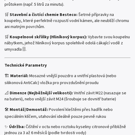
průtokem (např. 5 litrů za minutu).
🛒
Stavební a čistící chemie Besteco:
Šetrné přípravky na
koupelny, které perfektně rozpustí vodní kámen, ale neublíží chromu
ani matným povrchům.
🛒
Koupelnové skříňky (Hliníkový korpus):
Vybavte svou koupelnu
nábytkem, jehož hliníkový korpus spolehlivě odolá cákající vodě z
umyvadla 🗄️.
Technické Parametry
🏗️
Materiál:
Mosazné vnější pouzdro a vnitřní plastová (nebo
silikonová AntiCalc) vložka pro provzdušnění proudu
📐
Dimenze (Nejběžnější velikosti):
Vnitřní závit M22 (nasazuje se
na baterii), nebo vnější závit M24 (šroubuje se dovnitř baterie)
🛠️
Montáž/Demontáž:
Povolení kleštěmi přes hadřík nebo
speciálním klíčem, utahování ideálně pouze pevně rukou
✨
Údržba:
Čištění v octu nebo roztoku kyseliny citronové přibližně
jednou za 3 až 6 měsíců (podle tvrdosti vody)