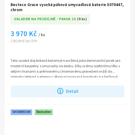
Besteco Grace vysoká páková umyvadlová baterie X070447,
chrom
SKLADEM NA PRODEJNĚ - PRAHA 10
(9 ks)
3 970 Kč
/ ks
3 280,99 Kč bez DPH
Tato vysoká stojánková baterie je navržena jako dominantní prvek pro
moderní koupelny s umyvadly na desku. Díky svému subtilnímu tělu s
oblými hranami a prémiovému chromovému provedení vnáší do
interiéru lehkost a eleganci. Masivní mosazná konstrukce a špičkové
komponenty zaručují dlouhou životnost a bezproblémový chod.
Série:
Grace
Detail
SHOWROOM
Bestseller