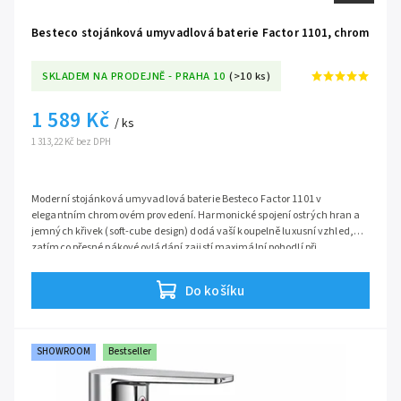
Besteco stojánková umyvadlová baterie Factor 1101, chrom
SKLADEM NA PRODEJNĚ - PRAHA 10
(>10 ks)
1 589 Kč
/ ks
1 313,22 Kč bez DPH
Moderní stojánková umyvadlová baterie Besteco Factor 1101 v
elegantním chromovém provedení. Harmonické spojení ostrých hran a
jemných křivek (soft-cube design) dodá vaší koupelně luxusní vzhled,
zatímco přesné pákové ovládání zajistí maximální pohodlí při
každodenní hygieně.
Série:
Factor
Do košíku
SHOWROOM
Bestseller