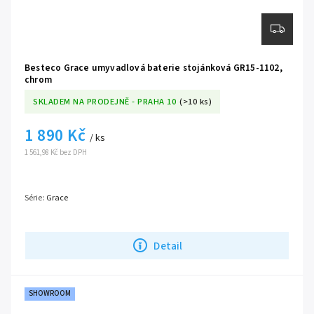
Besteco Grace umyvadlová baterie stojánková GR15-1102,
chrom
SKLADEM NA PRODEJNĚ - PRAHA 10
(>10 ks)
1 890 Kč
/ ks
1 561,98 Kč bez DPH
Série:
Grace
Detail
SHOWROOM