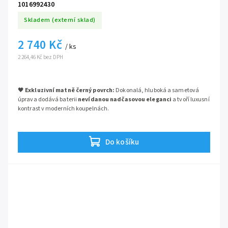
1016992430
Skladem (externí sklad)
2 740 Kč
/ ks
2 264,46 Kč bez DPH
🖤
Exkluzivní matně černý povrch:
Dokonalá, hluboká a sametová
úprava dodává baterii
nevídanou nadčasovou eleganci
a tvoří luxusní
kontrast v moderních koupelnách.
💧
Technologie Water Saving:
Integrovaný omezovač průtoku (max. 5
l/min) garantuje plný proud vody a současně
šetří vaše peníze i
Do košíku
životní prostředí
.
⚙️
Keramická kartuše SilkMove:
Špičková 28mm kartuše od GROHE
zajišťuje neuvěřitelně
plynulé a přesné ovládání páky
bez zadrhávání
po dlouhá léta.
📐
Oblý a harmonický design:
Čisté křivky série Cubeo bez zbytečných
hran se skvěle udržují a
opticky odlehčují celý mycí prostor
kolem
umyvadla.