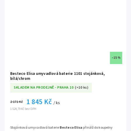
–15 %
Besteco Elisa umyvadlová baterie 1101 stojánková,
bílá/chrom
SKLADEM NA PRODEJNĚ - PRAHA 10
(>10 ks)
1 845 Kč
2 171 Kč
/ ks
1 524,79 Kč bez DPH
Stojánková umyvadlová baterie
Besteco Elisa
přináší do koupelny