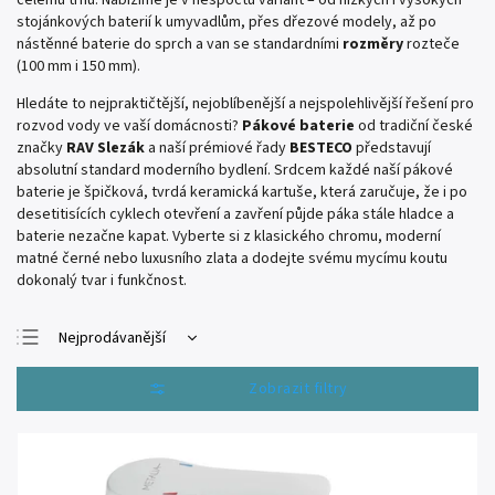
celému trhu. Nabízíme je v nespočtu variant – od nízkých i vysokých
stojánkových baterií k umyvadlům, přes dřezové modely, až po
nástěnné baterie do sprch a van se standardními
rozměry
rozteče
(100 mm i 150 mm).
Hledáte to nejpraktičtější, nejoblíbenější a nejspolehlivější řešení pro
rozvod vody ve vaší domácnosti?
Pákové baterie
od tradiční české
značky
RAV Slezák
a naší prémiové řady
BESTECO
představují
absolutní standard moderního bydlení. Srdcem každé naší pákové
baterie je špičková, tvrdá keramická kartuše, která zaručuje, že i po
desetitisících cyklech otevření a zavření půjde páka stále hladce a
baterie nezačne kapat. Vyberte si z klasického chromu, moderní
matné černé nebo luxusního zlata a dodejte svému mycímu koutu
dokonalý tvar i funkčnost.
Nejprodávanější
Nejlevnější
Otevřít filtr
Nejdražší
Abecedně