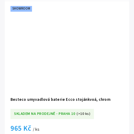
i vysoce funkční prvek vaší koupelny.
SHOWROOM
Besteco umyvadlová baterie Ecco stojánkvoá, chrom
SKLADEM NA PRODEJNĚ - PRAHA 10
(>10 ks)
965 Kč
/ ks