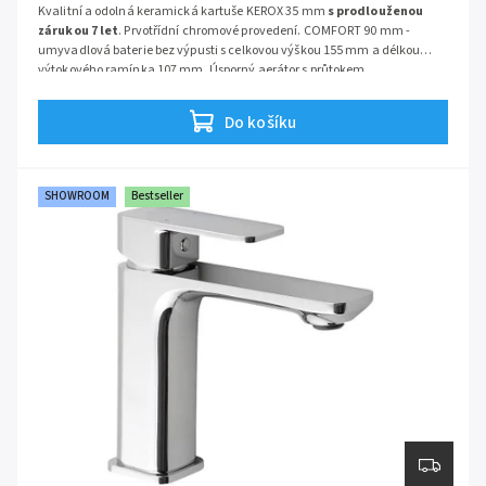
Kvalitní a odolná keramická kartuše KEROX 35 mm
s prodlouženou
zárukou 7 let
. Prvotřídní chromové provedení. COMFORT 90 mm -
umyvadlová baterie bez výpusti s celkovou výškou 155 mm a délkou
výtokového ramínka 107 mm. Úsporný aerátor s průtokem
pouze
6 l/min
. Součástí baterie jsou přívodní hadičky.
Do košíku
SHOWROOM
Bestseller