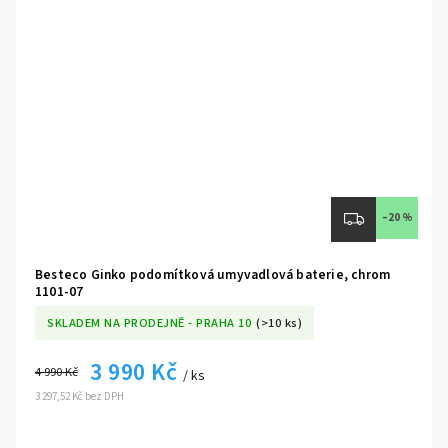
–20 %
Besteco Ginko podomítková umyvadlová baterie, chrom
1101-07
SKLADEM NA PRODEJNĚ - PRAHA 10
(>10 ks)
3 990 Kč
4 990 Kč
/ ks
3 297,52 Kč bez DPH