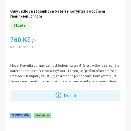
Umyvadlová stojánková baterie Koryntia s otočným
ramínkem, chrom
Skladem
760 Kč
/ ks
628,10 Kč bez DPH
Model Koryntia byl navržen s ohledem na praktičnost. Ačkoliv se jedná o
baterii s kompaktní celkovou výškou 111 mm, její plně otočné ramínko
(rozsah 360 stupňů) zajišťuje, že dosáhne přesně tam, kam potřebujete.
To výrazně usnadňuje mytí rukou, čištění umyvadla nebo napouštění
vody do vyšších nádob, které by se pod pevnou výtokovou hubici nevešly.
Když baterii nepoužíváte, můžete ramínko jednoduše odsunout ke
Detail
straně, čímž získáte více prostoru nad umyvadlem.
SHOWROOM
Bestseller