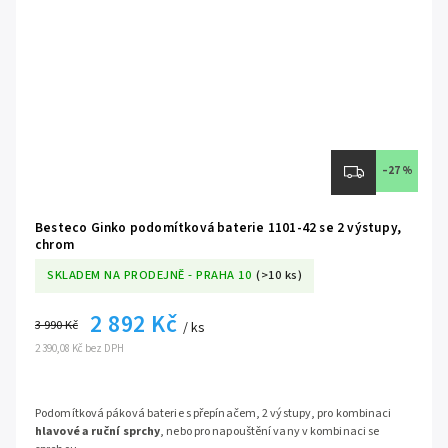
–27 %
Besteco Ginko podomítková baterie 1101-42 se 2 výstupy,
chrom
SKLADEM NA PRODEJNĚ - PRAHA 10
(>10 ks)
2 892 Kč
3 990 Kč
/ ks
2 390,08 Kč bez DPH
Podomítková páková baterie s přepínačem, 2 výstupy,
pro kombinaci
hlavové a ruční sprchy
, nebo pro napouštění vany v kombinaci se