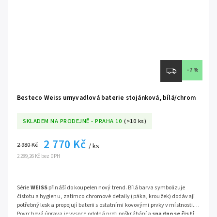
–7 %
Besteco Weiss umyvadlová baterie stojánková, bílá/chrom
SKLADEM NA PRODEJNĚ - PRAHA 10
(>10 ks)
2 770 Kč
2 980 Kč
/ ks
2 289,26 Kč bez DPH
Série
WEISS
přináší do koupelen nový trend. Bílá barva symbolizuje
čistotu a hygienu, zatímco chromové detaily (páka, kroužek) dodávají
potřebný lesk a propojují baterii s ostatními kovovými prvky v místnosti.
Povrchová úprava je vysoce odolná proti poškrábání a
snadno se čistí
,