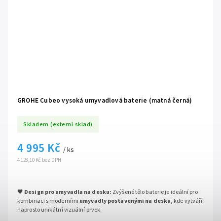
🔧
Rychlomontáž FastFixation:
Promyšlený instalační systém s
jasnými pokyny zajistí, že montáž na umyvadlo proběhne
absolutně
bez problémů a bleskově
.
✅
Garance světové značky GROHE:
Výběrem tohoto prémiového
modelu získáváte jistotu
bezporuchového provozu
a prověřené
německé kvality.
Série:
Cubeo
GROHE Cubeo vysoká umyvadlová baterie (matná černá)
Skladem (externí sklad)
4 995 Kč
/ ks
4 128,10 Kč bez DPH
🖤
Design pro umyvadla na desku:
Zvýšené tělo baterie je ideální pro
kombinaci s moderními
umyvadly postavenými na desku
, kde vytváří
naprosto unikátní vizuální prvek.