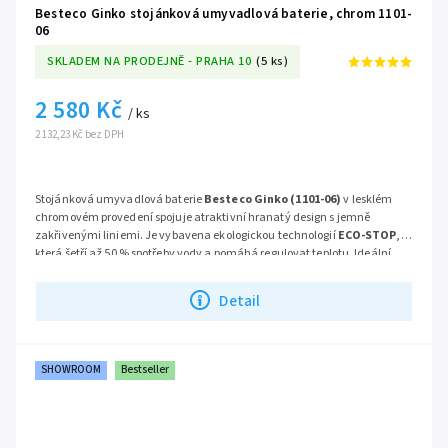
Besteco Ginko stojánková umyvadlová baterie, chrom 1101-
06
SKLADEM NA PRODEJNĚ - PRAHA 10
(5 ks)
2 580 Kč
/ ks
2 132,23 Kč bez DPH
Stojánková umyvadlová baterie
Besteco Ginko (1101-06)
v lesklém
chromovém provedení spojuje atraktivní hranatý design s jemně
zakřivenými liniemi. Je vybavena ekologickou technologií
ECO-STOP
,
která šetří až 50 % spotřeby vody a pomáhá regulovat teplotu. Ideální
volba pro moderní a úspornou koupelnu.
Série:
Ginko
Detail
SHOWROOM
Bestseller