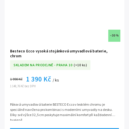
–30 %
Besteco Ecco vysoká stojánková umyvadlová baterie,
chrom
SKLADEM NA PRODEJNĚ - PRAHA 10
(>10 ks)
1 390 Kč
1 990 Kč
/ ks
1 148,76 Kč bez DPH
Páková umyvadlová baterie BESTECO Ecco v lesklém chromu je
speciálně navržena pro kombinaci s moderními umyvadly na desku.
Díky své výšce 32,5 cm poskytuje maximální komfort při každodenní
hygieně
série
Ecco