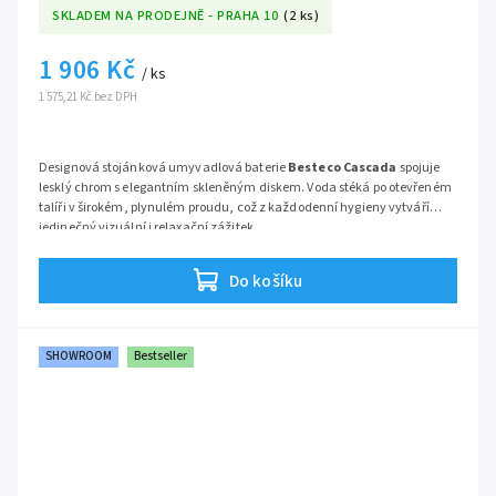
SKLADEM NA PRODEJNĚ - PRAHA 10
(2 ks)
1 906 Kč
/ ks
1 575,21 Kč bez DPH
Designová stojánková umyvadlová baterie
Besteco Cascada
spojuje
lesklý chrom s elegantním skleněným diskem. Voda stéká po otevřeném
talíři v širokém, plynulém proudu, což z každodenní hygieny vytváří
jedinečný vizuální i relaxační zážitek.
Hlavní přednosti baterie:
Do košíku
Podmanivý efekt vodopádu:
Široký a tichý proud vody přináší
do koupelny styl a eleganci.
Prvotřídní kombinace materiálů:
Odolné mosazné tělo s
SHOWROOM
Bestseller
chromovou úpravou doplněné o tvrzené sklo.
Pohodlné pákové ovládání:
Jednopákové provedení pro
snadné a přesné namíchání požadované teploty vody.
Dlouhá životnost:
Kvalitní vnitřní kartuše zajišťuje hladký
chod a spolehlivost bez kapání.