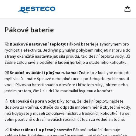
Pákové baterie
🚀
Bleskové nastavení teploty:
Páková baterie je synonymem pro
rychlost a efektivitu. Jediným plynulým pohybem rukojeti nahoru a do
strany okamžitě nastavíte jak sílu proudu, tak ideální teplotu vody. Už
žádné zdlouhavé a oddělené ladění horkého a studeného kohoutku.
👐
Snadné ovládání i plnýma rukama:
Znáte to z kuchyně nebo při
mytí vlasů – máte špinavé nebo plné ruce a potřebujete rychle pustit
vodu. Pákovou baterii snadno otevřete i hřbetem ruky, loktem nebo
jedním prstem, čímž si udržíte maximální hygienu a komfort.
💧
Obrovská úspora vody:
Díky tomu, že ideální teplotu najdete
doslova za vteřinu, odteče do odpadu mnohem méně zbytečné vody,
než kdybyste ji museli zdlouhavě míchat u tradičních kohoutků. To se
velmi pozitivně odrazí na vašich ročních účtech za vodné a stočné.
📐
Univerzálnost a přesný rozměr:
Pákové ovládání dominuje