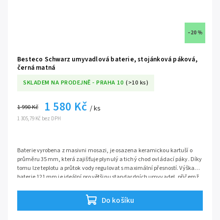
–20 %
Besteco Schwarz umyvadlová baterie, stojánková páková,
černá matná
SKLADEM NA PRODEJNĚ - PRAHA 10
(>10 ks)
1 580 Kč
1 990 Kč
/ ks
1 305,79 Kč bez DPH
Baterie vyrobena z masivni mosazi, je osazena keramickou kartuší o
průměru 35 mm, která zajišťuje plynulý a tichý chod ovládací páky. Díky
tomu lze teplotu a průtok vody regulovat s maximální přesností. Výška
baterie 121 mm je ideální pro většinu standardních umyvadel, přičemž
poskytuje dostatek prostoru pro pohodlné mytí rukou bez zbytečného
Série:
Schwarz
rozstřikování vody. Povrchová úprava je navržena tak, aby byla odolná
Do košíku
proti otiskům prstů a vodnímu kameni, což usnadňuje údržbu. Prémiové
materiály a výjimečná spolehlivost dělají z této baterie nejen stylový, ale