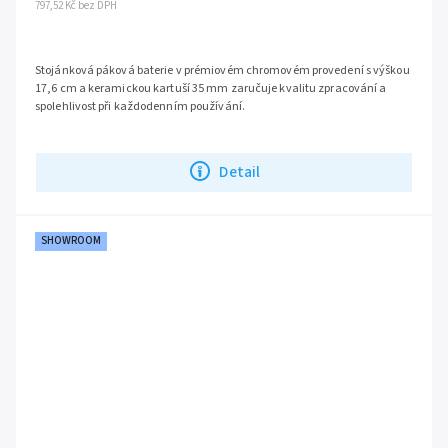
797,52 Kč bez DPH
Stojánková páková baterie v prémiovém chromovém provedení s výškou
17,6 cm a keramickou kartuší 35 mm zaručuje kvalitu zpracování a
spolehlivost při každodenním používání.
série
Ecco
Detail
SHOWROOM