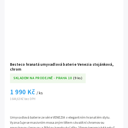
Besteco hranatá umyvadlová baterie Venezia stojánková,
chrom
SKLADEM NA PRODEJNĚ - PRAHA 10
(9 ks)
1 990 Kč
/ ks
1 644,63 Kč bez DPH
Umyvadlová baterie ze série VENEZIA v elegantním hranatém stylu.
Vyznačuje se masivním mosazným tělem s kvalitní chromovou
povrchovou úpravou a štíhlou konstrukcí díky 25mm keramické kartuši.