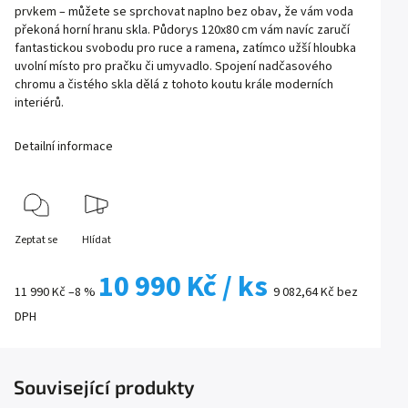
prvkem – můžete se sprchovat naplno bez obav, že vám voda
překoná horní hranu skla. Půdorys 120x80 cm vám navíc zaručí
fantastickou svobodu pro ruce a ramena, zatímco užší hloubka
uvolní místo pro pračku či umyvadlo. Spojení nadčasového
chromu a čistého skla dělá z tohoto koutu krále moderních
interiérů.
Detailní informace
Zeptat se
Hlídat
10 990 Kč
/ ks
11 990 Kč
–8 %
9 082,64 Kč bez
DPH
Související produkty