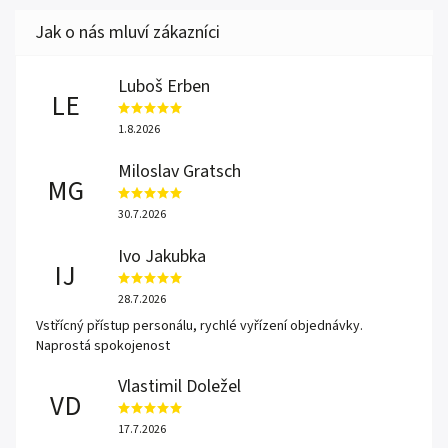
Luboš Erben
LE
1.8.2026
Miloslav Gratsch
MG
30.7.2026
Ivo Jakubka
IJ
28.7.2026
Vstřícný přístup personálu, rychlé vyřízení objednávky.
Naprostá spokojenost
Vlastimil Doležel
VD
17.7.2026