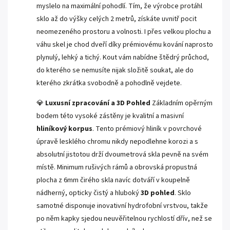
myslelo na maximální pohodlí. Tím, že výrobce protáhl
sklo až do výšky celých 2 metrů, získáte uvnitř pocit
neomezeného prostoru a volnosti. I přes velkou plochu a
váhu skel je chod dveří díky prémiovému kování naprosto
plynulý, lehký a tichý. Kout vám nabídne štědrý průchod,
do kterého se nemusíte nijak složitě soukat, ale do
kterého zkrátka svobodně a pohodlně vejdete.
💎
Luxusní zpracování a 3D Pohled
Základním opěrným
bodem této vysoké zástěny je kvalitní a masivní
hliníkový korpus
. Tento prémiový hliník v povrchové
úpravě lesklého chromu nikdy nepodlehne korozi a s
absolutní jistotou drží dvoumetrová skla pevně na svém
místě. Minimum rušivých rámů a obrovská propustná
plocha z 6mm čirého skla navíc dotváří v koupelně
nádherný, opticky čistý a hluboký
3D pohled
. Sklo
samotné disponuje inovativní hydrofobní vrstvou, takže
po něm kapky sjedou neuvěřitelnou rychlostí dřív, než se