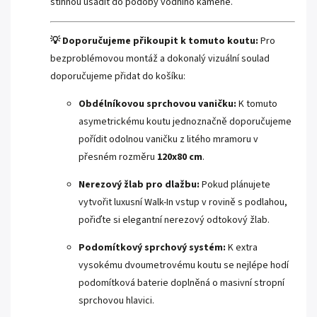
stihnou usadit do podoby vodního kamene.
💡 Doporučujeme přikoupit k tomuto koutu:
Pro
bezproblémovou montáž a dokonalý vizuální soulad
doporučujeme přidat do košíku:
Obdélníkovou sprchovou vaničku:
K tomuto
asymetrickému koutu jednoznačně doporučujeme
pořídit odolnou vaničku z litého mramoru v
přesném rozměru
120x80 cm
.
Nerezový žlab pro dlažbu:
Pokud plánujete
vytvořit luxusní Walk-In vstup v rovině s podlahou,
pořiďte si elegantní nerezový odtokový žlab.
Podomítkový sprchový systém:
K extra
vysokému dvoumetrovému koutu se nejlépe hodí
podomítková baterie doplněná o masivní stropní
sprchovou hlavici.