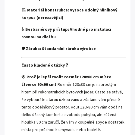
🏗️
Materiál konstrukce:
Vysoce odolný hliníkový
korpus (nerezavějící)
♿
Bezbariérový přístup:
Vhodné pro instalaci
rovnou na dlažbu
🛡️
Záruka:
Standardní záruka výrobce
Často kladené otázky ❓
🌟
Proč je lepší zvolit rozměr 120x80 cm místo
čtverce 90x90 cm?
Rozměr 120x80 cm je naprostým
hitem při rekonstrukcích bytových jader. Často se stává,
že vybouráte starou úzkou vanu a zůstane vám přesně
tento obdélníkový prostor. Kout 120x80 cm vám dodá na
délku úžasný komfort a svobodu pohybu, ale zúžená
hloubka 80 cm zaručí, že vám v koupelně zbyde dostatek
místa pro průchod k umyvadlu nebo toaletě.