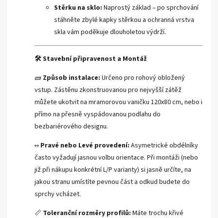
Stěrku na sklo:
Naprostý základ – po sprchování
stáhněte zbylé kapky stěrkou a ochranná vrstva
skla vám poděkuje dlouholetou výdrží.
🛠️ Stavební připravenost a Montáž
🧱
Způsob instalace:
Určeno pro rohový obložený
vstup. Zástěnu zkonstruovanou pro nejvyšší zátěž
můžete ukotvit na mramorovou vaničku 120x80 cm, nebo i
přímo na přesně vyspádovanou podlahu do
bezbariérového designu.
↔️
Pravé nebo Levé provedení:
Asymetrické obdélníky
často vyžadují jasnou volbu orientace. Při montáži (nebo
již při nákupu konkrétní L/P varianty) si jasně určíte, na
jakou stranu umístíte pevnou část a odkud budete do
sprchy vcházet.
📏
Toleranční rozměry profilů:
Máte trochu křivé