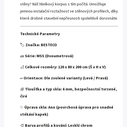
stěny? Náš hliníkový korpus s tím počítá. Umožňuje
jemnou instalační roztažnost ve stěnových profilech, díky
které drobné stavební nepřesnosti spolehlivě dorovnáte.
Technické Parametry
🏷️
Značka:
BESTECO
🧱
Série:
MSS (Dvoumetrová)
📐
Celkové rozměry:
120 x 80 x 200 cm (Š x H x V)
↔️
Orientace:
Dle zvolené varianty (Levá / Pravá)
🧊
Tloušťka a typ skla:
6 mm, bezpečnostní tvrzené,
čiré
✨
Úprava skla:
Ano (povrchová úprava pro snadné
stékání kapek)
🎨
Barva profilů a kování:
Lesklý chrom