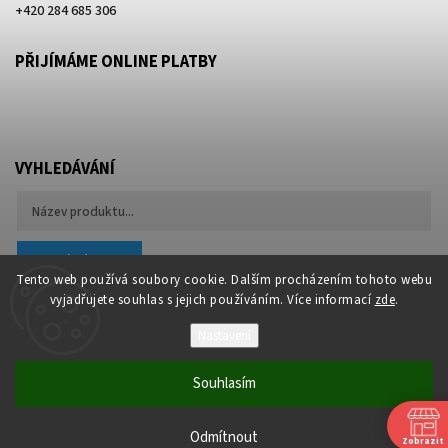
+420 284 685 306
PŘIJÍMÁME ONLINE PLATBY
VYHLEDÁVÁNÍ
Hledat
Tento web používá soubory cookie. Dalším procházením tohoto webu
vyjadřujete souhlas s jejich používáním. Více informací
zde
.
Nastavení
Souhlasím
Copyright 2026
Besteco s.r.o.
. Všechna práva vyhrazena.
Upravit nastavení cookies
Odmítnout
Zobrazit
Vytvořil
Shoptet
| Design
Shoptak.cz