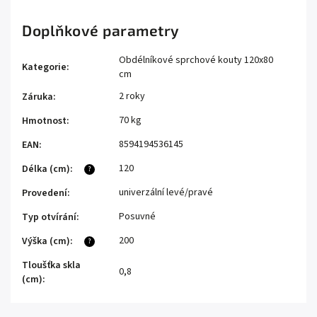
Doplňkové parametry
Obdélníkové sprchové kouty 120x80
Kategorie
:
cm
2 roky
Záruka
:
70 kg
Hmotnost
:
8594194536145
EAN
:
120
Délka (cm)
:
?
univerzální levé/pravé
Provedení
:
Posuvné
Typ otvírání
:
200
Výška (cm)
:
?
Tloušťka skla
0,8
(cm)
: