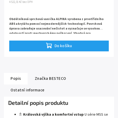
4 522,31 Kč bez DPH
Obdélníková sprchová vanička ALPINA v
yrobena z prvotřídního
ABS akrylátu pomocí nejmodernějších technologií. Povrchová
úprava zabraňuje usazování nečistot a vyznačuje se vysokou
odolností proti mechanickému poškození.
Vhodná pro
obdélníkový sprchový kout v rozměru 120x80 cm
Do košíku
Popis
Značka
BESTECO
Ostatní informace
Detailní popis produktu
🚿
Královská výška a komfortní vstup
U série MSS se