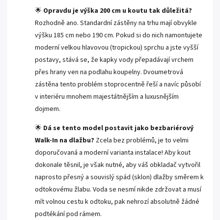
🌟
Opravdu je výška 200 cm u koutu tak důležitá?
Rozhodně ano. Standardní zástěny na trhu mají obvykle
výšku 185 cm nebo 190 cm. Pokud si do nich namontujete
moderní velkou hlavovou (tropickou) sprchu a jste vyšší
postavy, stává se, že kapky vody přepadávají vrchem
přes hrany ven na podlahu koupelny. Dvoumetrová
zástěna tento problém stoprocentně řeší a navíc působí
v interiéru mnohem majestátnějším a luxusnějším
dojmem.
🌟
Dá se tento model postavit jako bezbariérový
Walk-In na dlažbu?
Zcela bez problémů, je to velmi
doporučovaná a moderní varianta instalace! Aby kout
dokonale těsnil, je však nutné, aby váš obkladač vytvořil
naprosto přesný a souvislý spád (sklon) dlažby směrem k
odtokovému žlabu. Voda se nesmí nikde zdržovat a musí
mít volnou cestu k odtoku, pak nehrozí absolutně žádné
podtékání pod rámem.