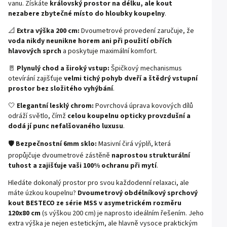
vanu. Získáte
královský prostor na délku, ale kout
nezabere zbytečné místo do hloubky koupelny
.
📐
Extra výška 200 cm:
Dvoumetrové provedení zaručuje, že
voda nikdy neunikne horem ani při použití obřích
hlavových sprch
a poskytuje maximální komfort.
🚪
Plynulý chod a široký vstup:
Špičkový mechanismus
otevírání zajišťuje
velmi tichý pohyb dveří a štědrý vstupní
prostor bez složitého vyhýbání
.
🤍
Elegantní lesklý chrom:
Povrchová úprava kovových dílů
odráží světlo, čímž
celou koupelnu opticky provzdušní a
dodá jí punc nefalšovaného luxusu
.
🛡️
Bezpečnostní 6mm sklo:
Masivní čirá výplň, která
propůjčuje dvoumetrové zástěně
naprostou strukturální
tuhost a zajišťuje vaši 100% ochranu při mytí
.
Hledáte dokonalý prostor pro svou každodenní relaxaci, ale
máte úzkou koupelnu?
Dvoumetrový obdélníkový sprchový
kout BESTECO ze série MSS v asymetrickém rozměru
120x80 cm
(s výškou 200 cm) je naprosto ideálním řešením. Jeho
extra výška je nejen estetickým, ale hlavně vysoce praktickým