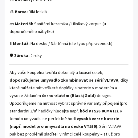
🎨
Barva:
Bílá lesklá
🧱
Materiál:
Sanitární keramika / Hliníkový korpus (u
doporučeného nábytku)
⬇️
Montáž:
Na desku / Nástěnná (dle typu připravenosti)
🛡️
Záruka:
2 roky
Aby vaše koupelna tvořila dokonalý a luxusní celek,
doporučujeme umyvadlo zkombinovat se sérií VLTAVA
, díky
které můžete mít veškeré doplňky a baterie v moderním a
vysoce žádaném
černo-zlatém (Black/Gold)
designu.
Upozorňujeme na nutnost vybrat správné varianty připojení (pro
standardní 3/8" hadičky hledejte např.
kód VT526.0CMATZ
). K
tomuto umyvadlu se perfektně hodí
vysoká verze baterie
(např. model pro umyvadla na desku VT530)
. Sérii VLTAVA
pak bez problémů sladíte i v rámci celé koupelny – ať už pro