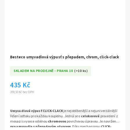
Besteco umyvadlová výpusť s přepadem, chrom, click-clack
SKLADEM NA PRODEJNĚ - PRAHA 10
(>10 ks)
435 Kč
359,50 Kč bez DPH
Umyvadlová výpusť CLICK-CLACK
je nejoblíbenější a nejuniverzálnější
řešení odtoku pro každou koupelnu. Jedná se o
celokovové
provedení z
mosazi s vysoce odolnou
chromovou
povrchovou úpravou. Je navržena
pro umyvadla s přepadovým otvorem
. Díky mechanismu
CLICK-