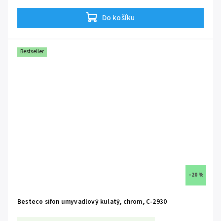
CLACK
je ovládání odtoku rychlé, jednoduché a elegantní, bez nutnosti
použití táhla.
Do košíku
Bestseller
–20 %
Besteco sifon umyvadlový kulatý, chrom, C-2930