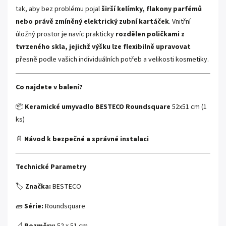
tak, aby bez problému pojal
širší kelímky, flakony parfémů
nebo právě zmíněný elektrický zubní kartáček
. Vnitřní
úložný prostor je navíc prakticky
rozdělen poličkami z
tvrzeného skla, jejichž výšku lze flexibilně upravovat
přesně podle vašich individuálních potřeb a velikosti kosmetiky.
Co najdete v balení?
📦
Keramické umyvadlo BESTECO Roundsquare
52x51 cm (1
ks)
📄
Návod k bezpečné a správné instalaci
Technické Parametry
🏷️
Značka:
BESTECO
🧱
Série:
Roundsquare
📐
Rozměry:
52 x 51 cm