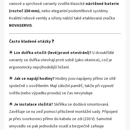
vanové a sprchové varianty zvolíte klasické
nástěnné baterie
(rozteč 150 mm)
, nebo elegantní podomítkové systémy.
Kvalitní rohové ventily a sifony nabízí také etablovaná značka
NOVASERVIS
.
Často kladené otázky ❓
🌟
Lze dvířka otočit (levé/pravé otevírání)?
U dvoukřídlé
varianty se dvířka otevírají proti sobě (jako okenice), což je
ergonomicky nejvýhodnější řešení.
🌟
Jak se napájí hodiny?
Hodiny jsou napájeny přímo ze sítě
společně s osvětlením. Mají záložní paměť, takže při vypnutí
světla (nebo výpadku proudu) se čas nevynuluje.
🌟
Je instalace složitá?
Skříňka se dodává smontovaná.
Zavěšuje se na zeď pomocí přiložené montážní sady. Připojení
je přes svorkovnici přímo do kabelu ze zdi (230 V). Samotné
umyvadlo se pak jednoduše osadí a bezpečně zafixuje