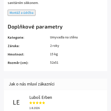
sanitárním silikonem.
Montáž a údržba
Doplňkové parametry
Umyvadla na stěnu
Kategorie
:
2 roky
Záruka
:
15 kg
Hmotnost
:
52x51
Rozměr (cm)
:
Luboš Erben
LE
1.8.2026