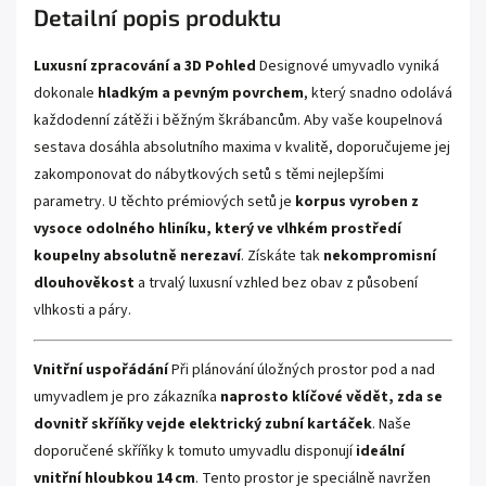
Detailní popis produktu
Luxusní zpracování a 3D Pohled
Designové umyvadlo vyniká
dokonale
hladkým a pevným povrchem
, který snadno odolává
každodenní zátěži i běžným škrábancům. Aby vaše koupelnová
sestava dosáhla absolutního maxima v kvalitě, doporučujeme jej
zakomponovat do nábytkových setů s těmi nejlepšími
parametry. U těchto prémiových setů je
korpus vyroben z
vysoce odolného hliníku, který ve vlhkém prostředí
koupelny absolutně nerezaví
. Získáte tak
nekompromisní
dlouhověkost
a trvalý luxusní vzhled bez obav z působení
vlhkosti a páry.
Vnitřní uspořádání
Při plánování úložných prostor pod a nad
umyvadlem je pro zákazníka
naprosto klíčové vědět, zda se
dovnitř skříňky vejde elektrický zubní kartáček
. Naše
doporučené skříňky k tomuto umyvadlu disponují
ideální
vnitřní hloubkou 14 cm
. Tento prostor je speciálně navržen