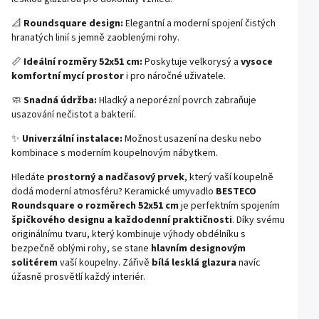
📐
Roundsquare design:
Elegantní a moderní spojení čistých
hranatých linií s jemně zaoblenými rohy.
📏
Ideální rozměry 52x51 cm:
Poskytuje velkorysý a
vysoce
komfortní mycí prostor
i pro náročné uživatele.
🧼
Snadná údržba:
Hladký a neporézní povrch zabraňuje
usazování nečistot a bakterií.
✨
Univerzální instalace:
Možnost usazení na desku nebo
kombinace s moderním koupelnovým nábytkem.
Hledáte
prostorný a nadčasový prvek
, který vaší koupelně
dodá moderní atmosféru? Keramické umyvadlo
BESTECO
Roundsquare o rozměrech 52x51 cm
je perfektním spojením
špičkového designu a každodenní praktičnosti
. Díky svému
originálnímu tvaru, který kombinuje výhody obdélníku s
bezpečně oblými rohy, se stane
hlavním designovým
solitérem
vaší koupelny. Zářivě
bílá lesklá glazura
navíc
úžasně prosvětlí každý interiér.