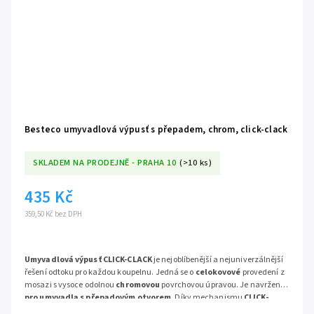
Besteco umyvadlová výpusť s přepadem, chrom, click-clack
SKLADEM NA PRODEJNĚ - PRAHA 10
(>10 ks)
435 Kč
359,50 Kč bez DPH
Umyvadlová výpusť CLICK-CLACK
je nejoblíbenější a nejuniverzálnější
řešení odtoku pro každou koupelnu. Jedná se o
celokovové
provedení z
mosazi s vysoce odolnou
chromovou
povrchovou úpravou. Je navržena
pro umyvadla s přepadovým otvorem
. Díky mechanismu
CLICK-
CLACK
je ovládání odtoku rychlé, jednoduché a elegantní, bez nutnosti