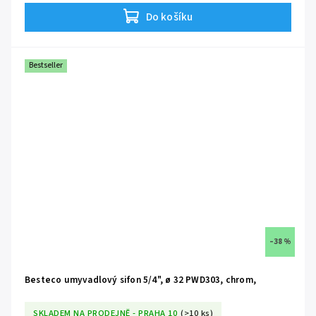
použití táhla.
Do košíku
Bestseller
–38 %
Besteco umyvadlový sifon 5/4", ø 32 PWD303, chrom,
SKLADEM NA PRODEJNĚ - PRAHA 10
(>10 ks)