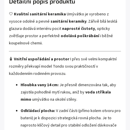
Detailní popis produktu
🤍
Kvalitní sanitární keramika
Umývátko je vyrobeno z
vysoce odolné a pevné
sanitární keramiky
. Zářivě bílá lesklá
glazura dodává interiéru pocit
naprosté čistoty
, opticky
zvětšuje prostor a perfektně
odolává poškrábání
i běžné
koupelnové chemii.
🧴
Vnitřní uspořádání a prostor
I přes své velmi kompaktní
rozměry překvapí model Tondo svou praktičností v
každodenním rodinném provozu.
Hloubka vany 14 cm:
Je přesně dimenzována tak, aby
zajistila pohodlné mytí rukou, aniž by
voda stříkala
mimo
umývátko na okolní stěny.
Odkládací plocha:
V zadní části (přímo kolem otvoru pro
baterii) je k dispozici strategická rovná plocha. Je to
naprosto klíčový detail pro stabilní odložení dávkovače