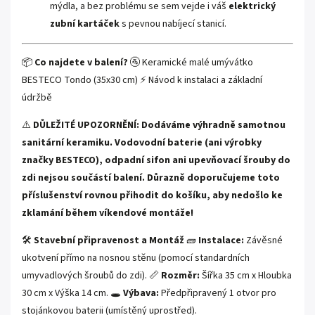
mýdla, a bez problému se sem vejde i váš
elektrický
zubní kartáček
s pevnou nabíjecí stanicí.
📦
Co najdete v balení?
🚰 Keramické malé umývátko
BESTECO Tondo (35x30 cm) ⚡ Návod k instalaci a základní
údržbě
⚠️
DŮLEŽITÉ UPOZORNĚNÍ: Dodáváme výhradně samotnou
sanitární keramiku. Vodovodní baterie (ani výrobky
značky BESTECO), odpadní sifon ani upevňovací šrouby do
zdi nejsou součástí balení. Důrazně doporučujeme toto
příslušenství rovnou přihodit do košíku, aby nedošlo ke
zklamání během víkendové montáže!
🛠️
Stavební připravenost a Montáž
🧱
Instalace:
Závěsné
ukotvení přímo na nosnou stěnu (pomocí standardních
umyvadlových šroubů do zdi). 📏
Rozměr:
Šířka 35 cm x Hloubka
30 cm x Výška 14 cm. 🕳️
Výbava:
Předpřipravený 1 otvor pro
stojánkovou baterii (umístěný uprostřed).