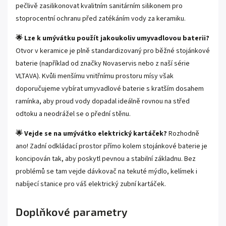
pečlivě zasilikonovat kvalitním sanitárním silikonem pro
stoprocentní ochranu před zatékáním vody za keramiku.
🌟 Lze k umývátku použít jakoukoliv umyvadlovou baterii?
Otvor v keramice je plně standardizovaný pro běžné stojánkové
baterie (například od značky Novaservis nebo z naší série
VLTAVA). Kvůli menšímu vnitřnímu prostoru mísy však
doporučujeme vybírat umyvadlové baterie s kratším dosahem
ramínka, aby proud vody dopadal ideálně rovnou na střed
odtoku a neodrážel se o přední stěnu.
🌟 Vejde se na umývátko elektrický kartáček?
Rozhodně
ano! Zadní odkládací prostor přímo kolem stojánkové baterie je
koncipován tak, aby poskytl pevnou a stabilní základnu. Bez
problémů se tam vejde dávkovač na tekuté mýdlo, kelímek i
nabíjecí stanice pro váš elektrický zubní kartáček.
Doplňkové parametry