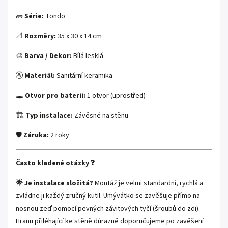
🧱
Série:
Tondo
📐
Rozměry:
35 x 30 x 14 cm
🎨
Barva / Dekor:
Bílá lesklá
🚰
Materiál:
Sanitární keramika
🕳️
Otvor pro baterii:
1 otvor (uprostřed)
🏗️
Typ instalace:
Závěsné na stěnu
🛡️
Záruka:
2 roky
Často kladené otázky ❓
🌟 Je instalace složitá?
Montáž je velmi standardní, rychlá a
zvládne ji každý zručný kutil. Umývátko se zavěšuje přímo na
nosnou zeď pomocí pevných závitových tyčí (šroubů do zdi).
Hranu přiléhající ke stěně důrazně doporučujeme po zavěšení