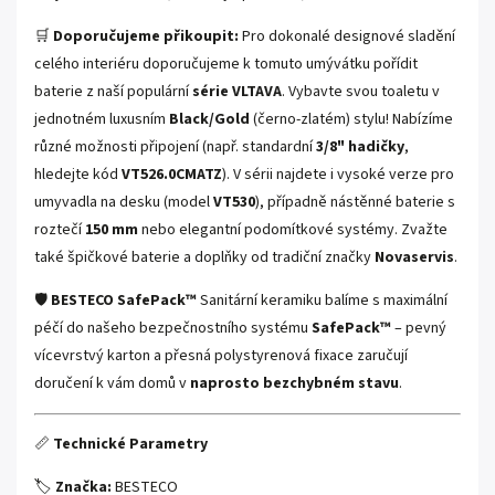
🛒
Doporučujeme přikoupit:
Pro dokonalé designové sladění
celého interiéru doporučujeme k tomuto umývátku pořídit
baterie z naší populární
série VLTAVA
. Vybavte svou toaletu v
jednotném luxusním
Black/Gold
(černo-zlatém) stylu! Nabízíme
různé možnosti připojení (např. standardní
3/8" hadičky
,
hledejte kód
VT526.0CMATZ
). V sérii najdete i vysoké verze pro
umyvadla na desku (model
VT530
), případně nástěnné baterie s
roztečí
150 mm
nebo elegantní podomítkové systémy. Zvažte
také špičkové baterie a doplňky od tradiční značky
Novaservis
.
🛡️
BESTECO SafePack™
Sanitární keramiku balíme s maximální
péčí do našeho bezpečnostního systému
SafePack™
– pevný
vícevrstvý karton a přesná polystyrenová fixace zaručují
doručení k vám domů v
naprosto bezchybném stavu
.
📏
Technické Parametry
🏷️
Značka:
BESTECO