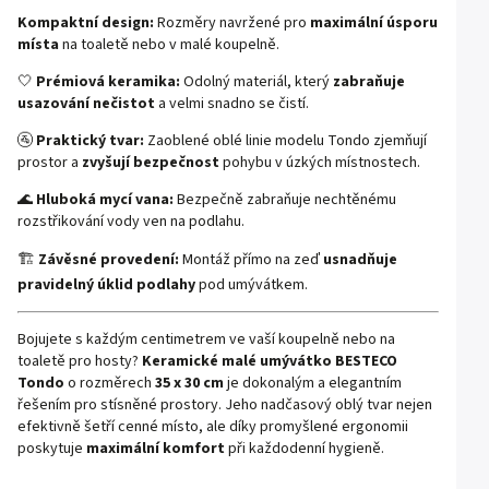
Kompaktní design:
Rozměry navržené pro
maximální úsporu
místa
na toaletě nebo v malé koupelně.
🤍
Prémiová keramika:
Odolný materiál, který
zabraňuje
usazování nečistot
a velmi snadno se čistí.
🚰
Praktický tvar:
Zaoblené oblé linie modelu Tondo zjemňují
prostor a
zvyšují bezpečnost
pohybu v úzkých místnostech.
🌊
Hluboká mycí vana:
Bezpečně zabraňuje nechtěnému
rozstřikování vody ven na podlahu.
🏗️
Závěsné provedení:
Montáž přímo na zeď
usnadňuje
pravidelný úklid podlahy
pod umývátkem.
Bojujete s každým centimetrem ve vaší koupelně nebo na
toaletě pro hosty?
Keramické malé umývátko BESTECO
Tondo
o rozměrech
35 x 30 cm
je dokonalým a elegantním
řešením pro stísněné prostory. Jeho nadčasový oblý tvar nejen
efektivně šetří cenné místo, ale díky promyšlené ergonomii
poskytuje
maximální komfort
při každodenní hygieně.