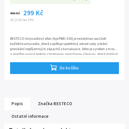
299 Kč
486 Kč
247,11 Kč bez DPH
BESTECO Umyvadlový sifon (typ PWD-303) je nezbytnou součástí
každého umyvadla, která zajišťuje spolehlivý odvod vody a brání
pronikání nepříjemných zápachů z kanalizace. Sifon je vyroben z mosazi
a opatřen vysoce lesklou chromovou povrchovou úpravou, která dodává
elegantní vzhled. Je určen k napojení na standardní umyvadlovou
výpusť se závitem 5/4′′ a na odpadní trubku o průměru 32mm.
Do košíku
Popis
Značka
BESTECO
Ostatní informace