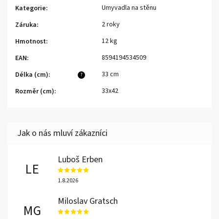
Umyvadla na stěnu
Kategorie
:
2 roky
Záruka
:
12 kg
Hmotnost
:
8594194534509
EAN
:
33 cm
Délka (cm)
:
?
33x42
Rozměr (cm)
:
Luboš Erben
LE
1.8.2026
Miloslav Gratsch
MG