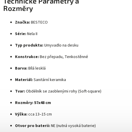
Technické Parametry a
Rozměry
Značka:
BESTECO
Série:
Nela II
Typ produktu:
Umyvadlo na desku
Konstrukce:
Bez přepadu, Tenkostěnné
Barva:
Bílá lesklá
Materiál:
Sanitární keramika
Tvar:
Obdélník se zaoblenými rohy (Soft-square)
Rozměry:
57x48 cm
Výška:
cca 13–15 cm
Otvor pro baterii:
NE (nutná vysoká baterie)