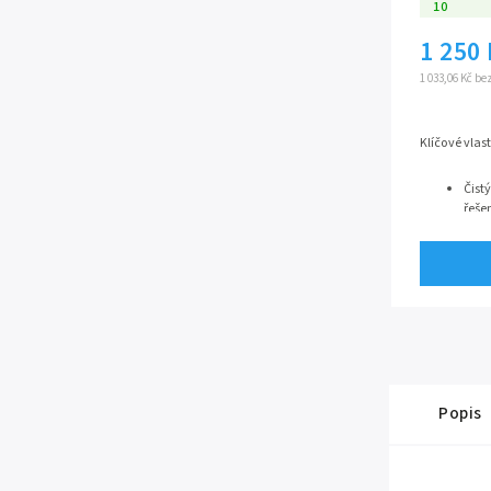
10
1 250
1 033,06 Kč b
Klíčové vlas
Čist
řeše
pros
Komp
podo
série
Ecco
nákl
Prém
odol
Kera
živo
drhn
Úspo
Popis
prou