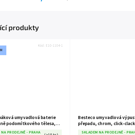
ící produkty
Kód:
E10-1104-1
OM
páková umyvadlová baterie
Besteco umyvadlová výpusť bez
tně podomítkového tělesa,
přepadu, chrom, click-clack
 NA PRODEJNĚ - PRAHA
SKLADEM NA PRODEJNĚ - PRA
(>10 ks)