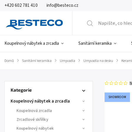
+420 602 781 410
info@besteco.cz
Koupelnový nábytek a zrcadla
Sanitární keramika
Domů
/
Sanitární keramika
/
Umyvadla
/
Umyvadla na desku
/
Keram
N
Kategorie
SHOWROOM
Koupelnový nábytek a zrcadla
Koupelnová zrcadla
Zrcadlové skříňky
Koupelnový nábytek