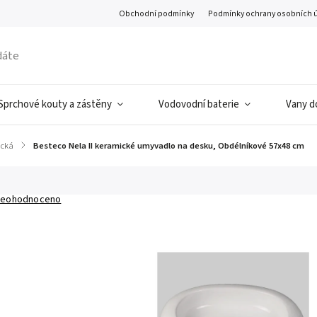
Obchodní podmínky
Podmínky ochrany osobních 
Sprchové kouty a zástěny
Vodovodní baterie
Vany d
ická
/
Besteco Nela II keramické umyvadlo na desku, Obdélníkové 57x48 cm
eohodnoceno