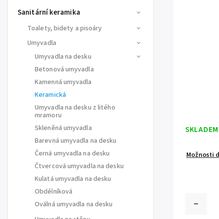
Sanitární keramika
Toalety, bidety a pisoáry
Umyvadla
Umyvadla na desku
Betonová umyvadla
Kamenná umyvadla
Keramická
Umyvadla na desku z litého
mramoru
Skleněná umyvadla
SKLADEM
Barevná umyvadla na desku
Černá umyvadla na desku
Možnosti 
Čtvercová umyvadla na desku
Kulatá umyvadla na desku
Obdélníková
Oválná umyvadla na desku