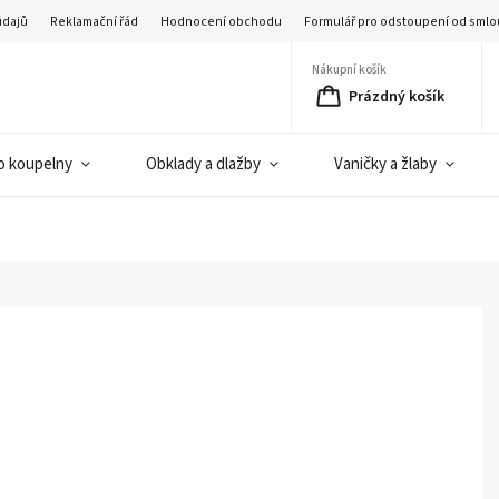
údajů
Reklamační řád
Hodnocení obchodu
Formulář pro odstoupení od smlo
Nákupní košík
Prázdný košík
o koupelny
Obklady a dlažby
Vaničky a žlaby