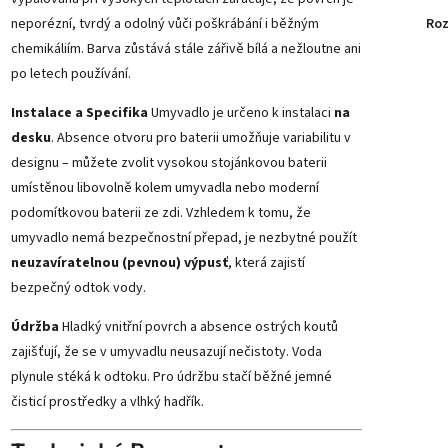
neporézní, tvrdý a odolný vůči poškrábání i běžným
Roz
chemikáliím. Barva zůstává stále zářivě bílá a nežloutne ani
po letech používání.
Instalace a Specifika
Umyvadlo je určeno k instalaci
na
desku
. Absence otvoru pro baterii umožňuje variabilitu v
designu – můžete zvolit vysokou stojánkovou baterii
umístěnou libovolně kolem umyvadla nebo moderní
podomítkovou baterii ze zdi. Vzhledem k tomu, že
umyvadlo nemá bezpečnostní přepad, je nezbytné použít
neuzavíratelnou (pevnou) výpusť
, která zajistí
bezpečný odtok vody.
Údržba
Hladký vnitřní povrch a absence ostrých koutů
zajišťují, že se v umyvadlu neusazují nečistoty. Voda
plynule stéká k odtoku. Pro údržbu stačí běžné jemné
čisticí prostředky a vlhký hadřík.