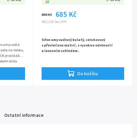
10
685 Kč
860 Kč
566,12 Kč bez DPH
Sifon umyvadlový kulatý, celokovový
ro umyvadla
s převlečnou maticí, s vysokou odolností
vadla na desku,
a luxusním vzhledem.
K je ovládání
iskem prstu
Sifon vyroben z odolné mosazi a opatřen vysoce
ovové provedení
lesklou chromovou povrchovou úpravou,
životnost.
Do košíku
představuje elegantní a moderní řešení pro viditelné
instalace Díky svému čistému, kulatému tvaru a
lesklému chromu je ideální pod umyvadla na
desku, nástěnná umyvadla nebo tam, kde není
sifon zakrytý skříňkou. Určen pro připojení na
standardní umyvadlovou výpusť se závitem 5/4′′ a
napojení na odpad DN32mm.
Ostatní informace