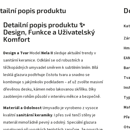
tailní popis produktu
D
Detailní popis produktu ✨
Kat
Design, Funkce a Uživatelský
Komfort
Zár
Hm
Design a Tvar
Model
Nela II
sleduje aktuální trendy v
EA
sanitární keramice. Odklání se od robustních a
těžkopádných umyvadel směrem k subtilním liniím. Bílá
Bar
lesklá glazura podtrhuje čistotu tvaru a snadno se
Tva
kombinuje s jakýmkoliv podkladem – ať už zvolíte masivní
Ins
dřevěnou desku, kámen nebo lakovanou skříňku. Díky
zaobleným rohům působí v interiéru měkce a bezpečně.
Ty
Mat
Materiál a Odolnost
Umyvadlo je vyrobeno z vysoce
kvalitní
sanitární keramiky
. I přes své tenčí stěny je
Př
materiál mimořádně pevný a odolný. Speciální glazura
Otv
vypalovaná při vysokých teplotách zaručuje, že povrch je