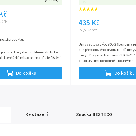
10
 Kč
435 Kč
ez DPH
359,50 Kč bez DPH
tnosti produktu:
Umyvadlová výpusť C-29B určena p
bez přepadového otvoru (např. umy
ý podomítkový design: Minimalistické
mísy). Díky mechanismu CLICK-CLAC
ní, které šetří místo a usnadňuje čištění
odtoku velmi pohodlné – pouhým st
toru kolem umyvadla.
odtok uzavřete nebo otevřete. Celok
letní balení: Včetně vnitřního
zajišťuje vysokou kvalitu a dlouhou 
Do košíku
Do košíku
mítkového tělesa – žádné skryté
ady navíc.
iový chromový povrch: Vysoký lesk,
nost a snadná údržba.
mická kartuše: Zajišťuje dlouhou
tnost a plynulé ovládání páky bez
utí.
rný perlátor: Jemný a provzdušněný
Ke stažení
Značka
BESTECO
d vody pro nižší spotřebu.