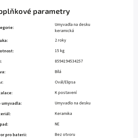
oplňkové parametry
Umyvadla na desku
egorie
:
keramická
2 roky
uka
:
15 kg
otnost
:
8594194534257
N
:
Bílá
va
:
Ovál/Elipsa
r
:
K postavení
talace
:
Umyvadlo na desku
p umyvadla
:
Keramika
eriál
:
NE
epad
:
Bez otvoru
or pro baterii
: