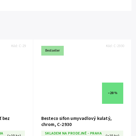
Kód:
C-29
Kód:
C-2930
Bestseller
–20 %
Besteco sifon umyvadlový kulatý,
chrom, C-2930
HA
SKLADEM NA PRODEJNĚ - PRAHA
(>10 ks)
(>10 ks)