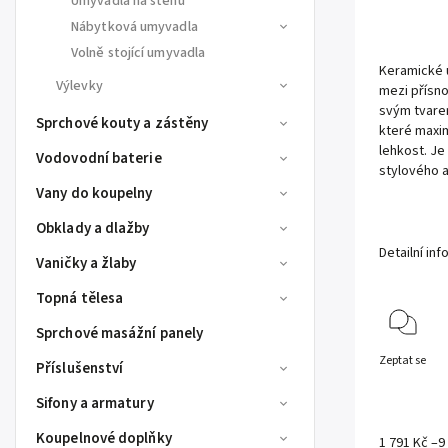
Umyvadla na stěnu
Nábytková umyvadla
Volně stojící umyvadla
Keramické
Výlevky
mezi přísn
svým tvare
Sprchové kouty a zástěny
které maxim
lehkost. Je
Vodovodní baterie
stylového 
Vany do koupelny
Obklady a dlažby
Detailní in
Vaničky a žlaby
Topná tělesa
Sprchové masážní panely
Zeptat se
Příslušenství
Sifony a armatury
Koupelnové doplňky
1 791 Kč
–9