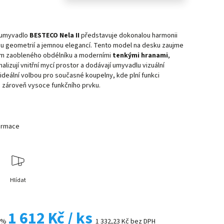
 umyvadlo
BESTECO Nela II
představuje dokonalou harmonii
ou geometrií a jemnou elegancí. Tento model na desku zaujme
m zaobleného obdélníku a moderními
tenkými hranami
,
alizují vnitřní mycí prostor a dodávají umyvadlu vizuální
 ideální volbou pro současné koupelny, kde plní funkci
a zároveň vysoce funkčního prvku.
formace
Hlídat
1 612 Kč
/ ks
 %
1 332,23 Kč bez DPH